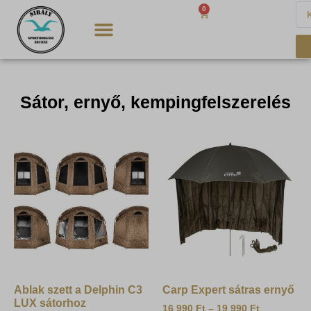
0
0
Ft
Sátor, ernyő, kempingfelszerelés
Ablak szett a Delphin C3
Carp Expert sátras ernyő
LUX sátorhoz
16 990
Ft
–
19 990
Ft