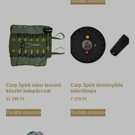
Tovább olvasom
Carp Spirit sátor leszúró
Carp Spirit távirányítós
készlet kalapáccsal
sátorlámpa
11 290
Ft
7 370
Ft
Tovább olvasom
Tovább olvasom