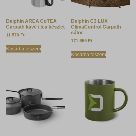
Delphin AREA CoTEA
Delphin C3 LUX
Carpath kávé / tea készlet
ClimaControl Carpath
sátor
11 570
Ft
171 555
Ft
Kosárba teszem
Kosárba teszem