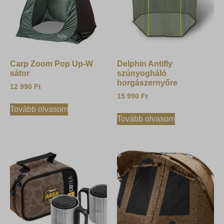
Carp Zoom Pop Up-W
Delphin Antifly
sátor
szúnyogháló
horgászernyőre
12 990
Ft
15 990
Ft
Tovább olvasom
Tovább olvasom