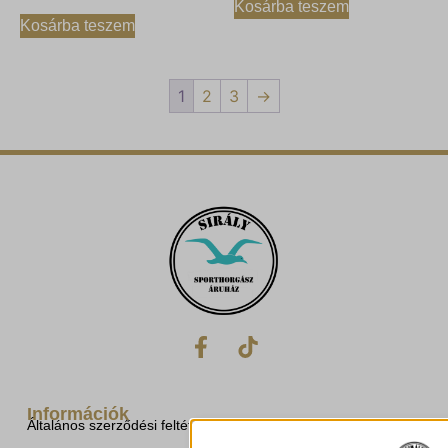
Kosárba teszem
Kosárba teszem
1
2
3
→
Információk
Általános szerződési feltételek