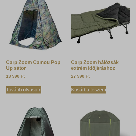
Carp Zoom Camou Pop
Carp Zoom hálózsák
Up sátor
extrém időjáráshoz
13 990
Ft
27 990
Ft
Tovább olvasom
Kosárba teszem