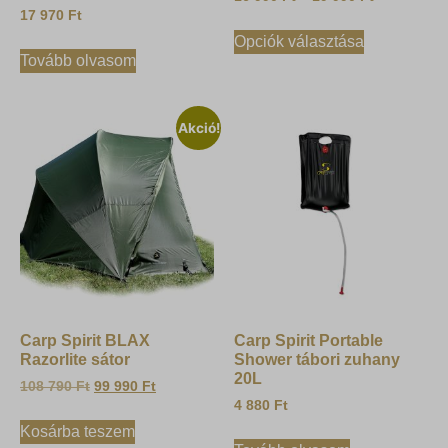
17 970
Ft
Opciók választása
Tovább olvasom
Akció!
Carp Spirit BLAX
Carp Spirit Portable
Razorlite sátor
Shower tábori zuhany
20L
108 790
Ft
99 990
Ft
4 880
Ft
Kosárba teszem