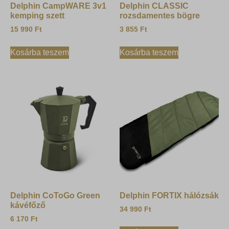
Delphin CampWARE 3v1
Delphin CLASSIC
kemping szett
rozsdamentes bögre
15 990
Ft
3 855
Ft
Kosárba teszem
Kosárba teszem
Delphin CoToGo Green
Delphin FORTIX hálózsák
kávéfőző
34 990
Ft
6 170
Ft