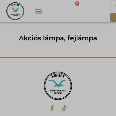
0
0
Ft
Akciós lámpa, fejlámpa