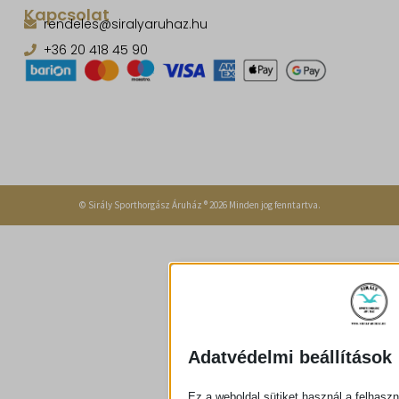
Kapcsolat
rendeles@siralyaruhaz.hu
+36 20 418 45 90
© Sirály Sporthorgász Áruház ® 2026 Minden jog fenntartva.
Adatvédelmi beállítások
Ez a weboldal sütiket használ a felhaszn