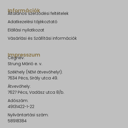
Információk
Általános szerződési feltételek
Adatkezelési tájékoztató
Elállási nyilatkozat
Vásárlási és Szállítási információk
Impresszum
Cégnév:
Strung Márió e. v.
Székhely (NEM átvevőhely!):
7634 Pécs, Sirály utca 49.
Átvevőhely:
7627 Pécs, Vadász utca 8/b.
Adószám:
49131422-1-22
Nyilvántartási szám:
58918384