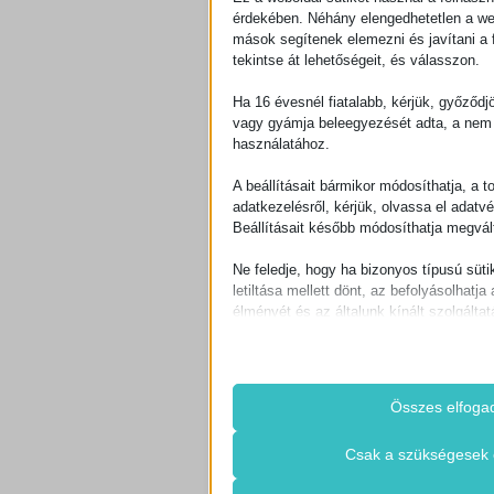
érdekében. Néhány elengedhetetlen a w
mások segítenek elemezni és javítani a f
tekintse át lehetőségeit, és válasszon.
Ha 16 évesnél fiatalabb, kérjük, győződj
vagy gyámja beleegyezését adta, a nem 
használatához.
A beállításait bármikor módosíthatja, a t
adatkezelésről, kérjük, olvassa el adatv
Beállításait később módosíthatja megvált
Ne feledje, hogy ha bizonyos típusú süti
letiltása mellett dönt, az befolyásolhatja 
élményét és az általunk kínált szolgáltat
Alapvető
Az alapvető sütik és szolgáltatások bi
működéséhez. Ezek a sütik és szolgá
Összes elfoga
igénylik a felhasználó hozzájárulását.
Részletek megjele
Csak a szükségesek 
Szükséges