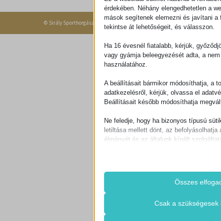
érdekében. Néhány elengedhetetlen a w
mások segítenek elemezni és javítani a f
© Sirály Sporthorgász Áruház ® 2026 Minden jog fenntartva.
tekintse át lehetőségeit, és válasszon.
Ha 16 évesnél fiatalabb, kérjük, győződj
vagy gyámja beleegyezését adta, a nem 
használatához.
A beállításait bármikor módosíthatja, a t
adatkezelésről, kérjük, olvassa el adatv
Beállításait később módosíthatja megvált
Ne feledje, hogy ha bizonyos típusú süti
letiltása mellett dönt, az befolyásolhatja 
élményét és az általunk kínált szolgáltat
Alapvető
Az alapvető sütik és szolgáltatások bi
működéséhez. Ezek a sütik és szolgá
Összes elfoga
igénylik a felhasználó hozzájárulását.
Részletek megjele
Csak a szükségesek 
Szükséges