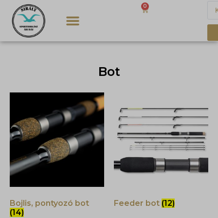
0
0
Ft
Bot
Bojlis, pontyozó bot
Feeder bot
(12)
(14)