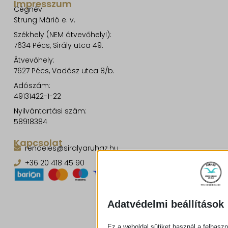
Impresszum
Cégnév:
Strung Márió e. v.
Székhely (NEM átvevőhely!):
7634 Pécs, Sirály utca 49.
Átvevőhely:
7627 Pécs, Vadász utca 8/b.
Adószám:
49131422-1-22
Nyilvántartási szám:
58918384
Kapcsolat
rendeles@siralyaruhaz.hu
+36 20 418 45 90
Adatvédelmi beállítások
Ez a weboldal sütiket használ a felhaszn