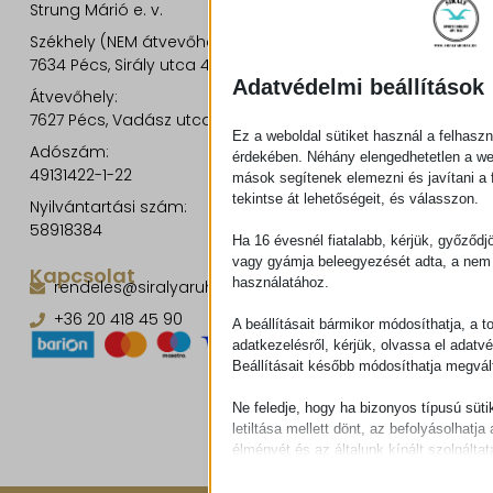
Strung Márió e. v.
Székhely (NEM átvevőhely!):
7634 Pécs, Sirály utca 49.
Adatvédelmi beállítások
Átvevőhely:
7627 Pécs, Vadász utca 8/b.
Ez a weboldal sütiket használ a felhaszn
Adószám:
érdekében. Néhány elengedhetetlen a w
49131422-1-22
mások segítenek elemezni és javítani a f
tekintse át lehetőségeit, és válasszon.
Nyilvántartási szám:
58918384
Ha 16 évesnél fiatalabb, kérjük, győződj
vagy gyámja beleegyezését adta, a nem 
Kapcsolat
használatához.
rendeles@siralyaruhaz.hu
+36 20 418 45 90
A beállításait bármikor módosíthatja, a t
adatkezelésről, kérjük, olvassa el adatv
Beállításait később módosíthatja megvált
Ne feledje, hogy ha bizonyos típusú süti
letiltása mellett dönt, az befolyásolhatja 
élményét és az általunk kínált szolgáltat