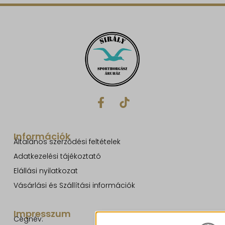
Információk
Általános szerződési feltételek
Adatkezelési tájékoztató
Elállási nyilatkozat
Vásárlási és Szállítási információk
Impresszum
Cégnév: