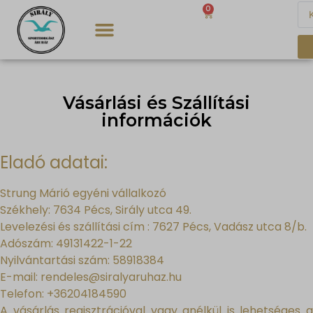
0
0
Ft
Vásárlási és Szállítási
információk
Eladó adatai:
Strung Márió egyéni vállalkozó
Székhely: 7634 Pécs, Sirály utca 49.
Levelezési és szállítási cím : 7627 Pécs, Vadász utca 8/b.
Adószám: 49131422-1-22
Nyilvántartási szám: 58918384
E-mail:
rendeles@siralyaruhaz.hu
Telefon: +36204184590
A vásárlás regisztrációval vagy anélkül is lehetséges a