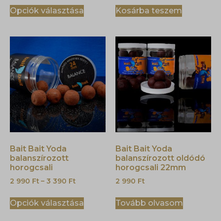
Opciók választása
Kosárba teszem
Bait Bait Yoda
Bait Bait Yoda
balanszírozott
balanszírozott oldódó
horogcsali
horogcsali 22mm
2 990
Ft
–
3 390
Ft
2 990
Ft
Opciók választása
Tovább olvasom