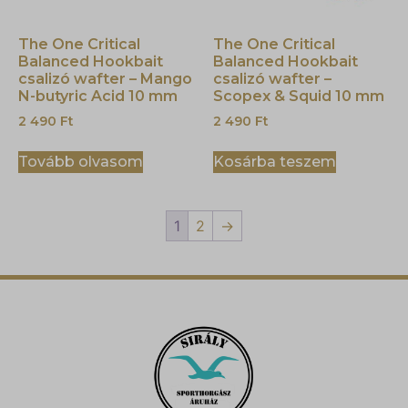
The One Critical
The One Critical
Balanced Hookbait
Balanced Hookbait
csalizó wafter – Mango
csalizó wafter –
N-butyric Acid 10 mm
Scopex & Squid 10 mm
2 490
Ft
2 490
Ft
Tovább olvasom
Kosárba teszem
1
2
→