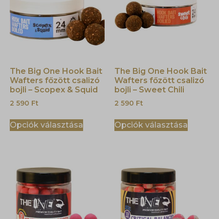
The Big One Hook Bait
The Big One Hook Bait
Wafters főzött csalizó
Wafters főzött csalizó
bojli – Scopex & Squid
bojli – Sweet Chili
2 590
Ft
2 590
Ft
Opciók választása
Opciók választása