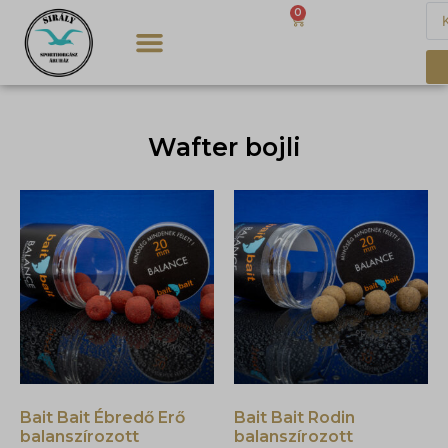
0
0
Ft
Vásárlási és Szállítási információk
Wafter bojli
Bait Bait Ébredő Erő
Bait Bait Rodin
balanszírozott
balanszírozott