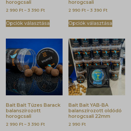
horogcsali
horogcsali
2 990
Ft
–
3 390
Ft
2 990
Ft
–
3 390
Ft
Opciók választása
Opciók választása
Bait Bait Tüzes Barack
Bait Bait YAB-BA
balanszírozott
balanszírozott oldódó
horogcsali
horogcsali 22mm
2 990
Ft
–
3 390
Ft
2 990
Ft