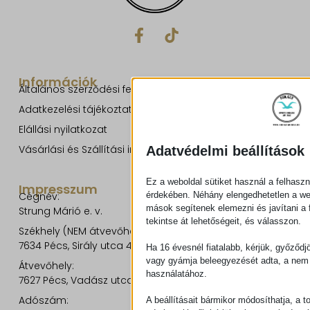
Információk
Általános szerződési feltételek
Adatkezelési tájékoztató
Elállási nyilatkozat
Vásárlási és Szállítási információk
Adatvédelmi beállítások
Ez a weboldal sütiket használ a felhaszn
Impresszum
Cégnév:
érdekében. Néhány elengedhetetlen a w
mások segítenek elemezni és javítani a f
Strung Márió e. v.
tekintse át lehetőségeit, és válasszon.
Székhely (NEM átvevőhely!):
7634 Pécs, Sirály utca 49.
Ha 16 évesnél fiatalabb, kérjük, győződj
vagy gyámja beleegyezését adta, a nem 
Átvevőhely:
használatához.
7627 Pécs, Vadász utca 8/b.
Adószám:
A beállításait bármikor módosíthatja, a t