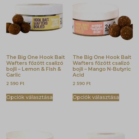
The Big One Hook Bait
The Big One Hook Bait
Wafters főzött csalizó
Wafters főzött csalizó
bojli – Lemon & Fish &
bojli – Mango N-Butyric
Garlic
Acid
2 590
Ft
2 590
Ft
Opciók választása
Opciók választása