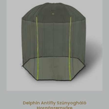
Delphin Antifly Szúnyogháló
Horgászernyőre