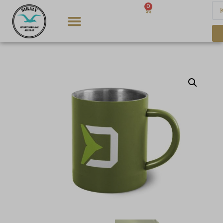
0
0
Ft