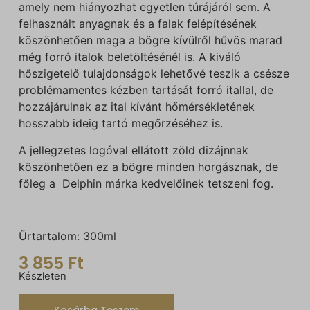
amely nem hiányozhat egyetlen túrájáról sem. A
felhasznált anyagnak és a falak felépítésének
köszönhetően maga a bögre kívülről hűvös marad
még forró italok beletöltésénél is. A kiváló
hőszigetelő tulajdonságok lehetővé teszik a csésze
problémamentes kézben tartását forró itallal, de
hozzájárulnak az ital kívánt hőmérsékletének
hosszabb ideig tartó megőrzéséhez is.
A jellegzetes logóval ellátott zöld dizájnnak
köszönhetően ez a bögre minden horgásznak, de
főleg a Delphin márka kedvelőinek tetszeni fog.
Űrtartalom: 300ml
3 855
Ft
Készleten
Kosárba Teszem