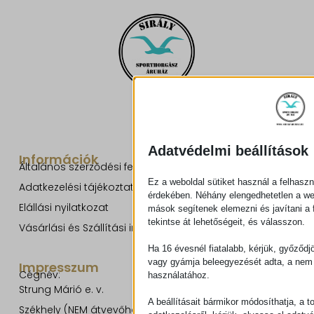
Adatvédelmi beállítások
Információk
Általános szerződési feltételek
Ez a weboldal sütiket használ a felhaszn
Adatkezelési tájékoztató
érdekében. Néhány elengedhetetlen a w
Elállási nyilatkozat
mások segítenek elemezni és javítani a f
tekintse át lehetőségeit, és válasszon.
Vásárlási és Szállítási információk
Ha 16 évesnél fiatalabb, kérjük, győződj
vagy gyámja beleegyezését adta, a nem 
Impresszum
Cégnév:
használatához.
Strung Márió e. v.
A beállításait bármikor módosíthatja, a t
Székhely (NEM átvevőhely!):