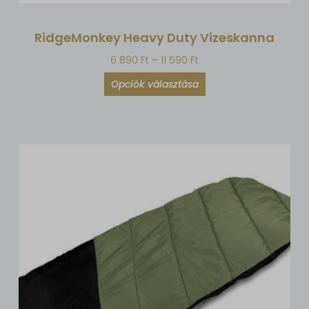
RidgeMonkey Heavy Duty Vizeskanna
6 890
Ft
–
11 590
Ft
Opciók választása