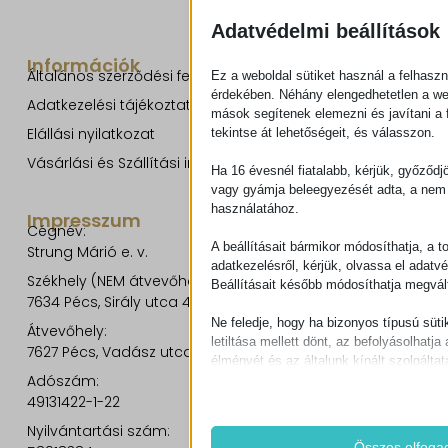
Adatvédelmi beállítások
Információk
Általános szerződési feltételek
Ez a weboldal sütiket használ a felhaszn
érdekében. Néhány elengedhetetlen a w
Adatkezelési tájékoztató
mások segítenek elemezni és javítani a f
Elállási nyilatkozat
tekintse át lehetőségeit, és válasszon.
Vásárlási és Szállítási információk
Ha 16 évesnél fiatalabb, kérjük, győződj
vagy gyámja beleegyezését adta, a nem 
használatához.
Impresszum
Cégnév:
A beállításait bármikor módosíthatja, a t
Strung Márió e. v.
adatkezelésről, kérjük, olvassa el adatv
Székhely (NEM átvevőhely!):
Beállításait később módosíthatja megvált
7634 Pécs, Sirály utca 49.
Ne feledje, hogy ha bizonyos típusú süti
Átvevőhely:
letiltása mellett dönt, az befolyásolhatja 
7627 Pécs, Vadász utca 8/b.
élményét és az általunk kínált szolgáltat
Adószám:
49131422-1-22
Alapvető
Az alapvető sütik és szolgáltatások bi
Nyilvántartási szám:
működéséhez. Ezek a sütik és szolgá
Összes elfoga