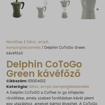
Kezdőlap
/
Sátor, ernyő,
kempingfelszerelés
/ Delphin CoToGo Green
kávéfőző
Delphin CoToGo
Green kávéfőző
Cikkszám:
101004012
Katerógia:
Sátor, ernyő, kempingfelszerelés
A Delphin CoToGO a Coffee to go kifejezés
rövidítése, amely szabad fordításban kávét jelent
egy utazáshoz, amelyet bárhol élvezhet. A CoToGo