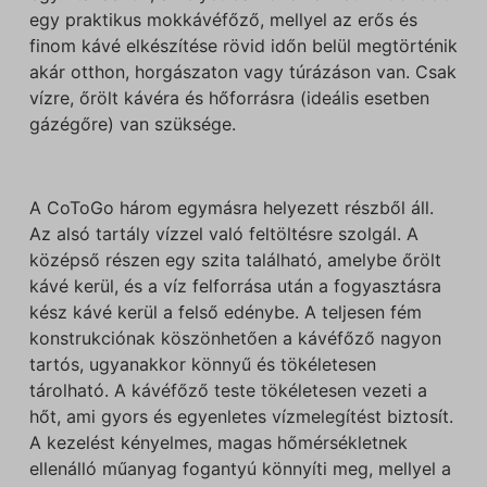
egy praktikus mokkávéfőző, mellyel az erős és
finom kávé elkészítése rövid időn belül megtörténik
akár otthon, horgászaton vagy túrázáson van. Csak
vízre, őrölt kávéra és hőforrásra (ideális esetben
gázégőre) van szüksége.
A CoToGo három egymásra helyezett részből áll.
Az alsó tartály vízzel való feltöltésre szolgál. A
középső részen egy szita található, amelybe őrölt
kávé kerül, és a víz felforrása után a fogyasztásra
kész kávé kerül a felső edénybe. A teljesen fém
konstrukciónak köszönhetően a kávéfőző nagyon
tartós, ugyanakkor könnyű és tökéletesen
tárolható. A kávéfőző teste tökéletesen vezeti a
hőt, ami gyors és egyenletes vízmelegítést biztosít.
A kezelést kényelmes, magas hőmérsékletnek
ellenálló műanyag fogantyú könnyíti meg, mellyel a