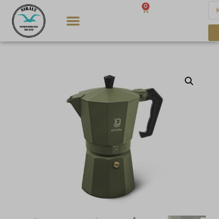
0
0
Ft