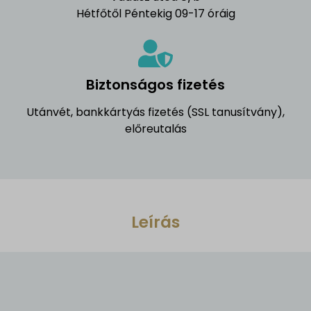
Hétfőtől Péntekig 09-17 óráig
Biztonságos fizetés
Utánvét, bankkártyás fizetés (SSL tanusítvány),
előreutalás
Leírás