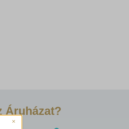
z Áruházat?
×