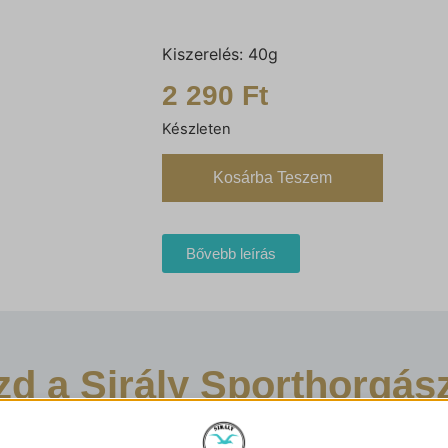
Kiszerelés: 40g
2 290
Ft
Készleten
Kosárba Teszem
Bővebb leírás
szd a Sirály Sporthorgás