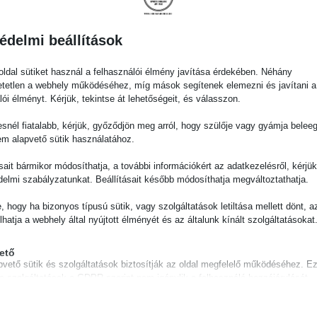
édelmi beállítások
Gyors szállítás
Személyes átvétel P
Házhozszállítás vagy
Vadász utca 8/b
ldal sütiket használ a felhasználói élmény javítása érdekében. Néhány
tetlen a webhely működéséhez, míg mások segítenek elemezni és javítani a
pont/automata 1-2 munkanap
Hétfőtől Péntekig 09-17 ó
lói élményt. Kérjük, tekintse át lehetőségeit, és válasszon.
alatt
snél fiatalabb, kérjük, győződjön meg arról, hogy szülője vagy gyámja belee
em alapvető sütik használatához.
ásait bármikor módosíthatja, a további információkért az adatkezelésről, kérjü
delmi szabályzatunkat. Beállításait később módosíthatja megváltoztathatja.
Leírás
e, hogy ha bizonyos típusú sütik, vagy szolgáltatások letiltása mellett dönt, a
lhatja a webhely által nyújtott élményét és az általunk kínált szolgáltatásokat
ető
pvető sütik és szolgáltatások biztosítják az oldal megfelelő működéséhez. E
és szolgáltatások a GDPR szerint nem igénylik a felhasználó hozzájárulását.
Hasonló termékek
Részletek megjelenítése
séges