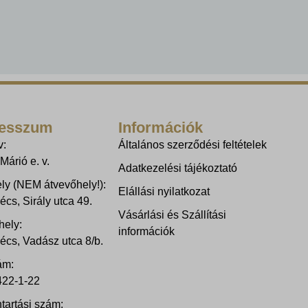
resszum
Információk
v:
Általános szerződési feltételek
Márió e. v.
Adatkezelési tájékoztató
ly (NEM átvevőhely!):
Elállási nyilatkozat
cs, Sirály utca 49.
Vásárlási és Szállítási
hely:
információk
écs, Vadász utca 8/b.
ám:
22-1-22
tartási szám: