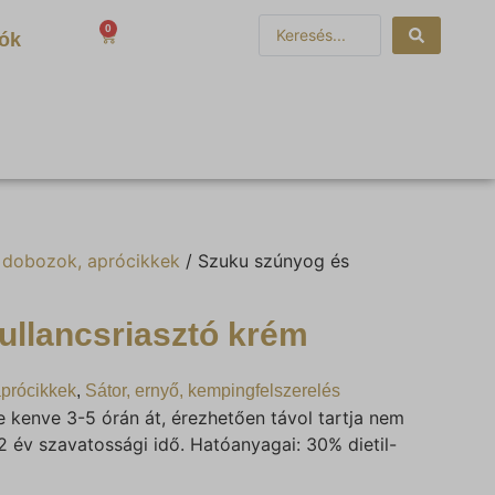
0
0
Ft
iók
, dobozok, aprócikkek
/ Szuku szúnyog és
ullancsriasztó krém
aprócikkek
,
Sátor, ernyő, kempingfelszerelés
e kenve 3-5 órán át, érezhetően távol tartja nem
 2 év szavatossági idő. Hatóanyagai: 30% dietil-