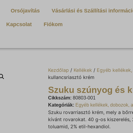
Orsójavítás
Vásárlási és Szállítási informác
Kapcsolat
Fiókom
Kezdőlap
/
Kellékek
/
Egyéb kellékek
kullancsriasztó krém
Szuku szúnyog és k
Cikkszám:
80803-001
Kategóriák:
Egyéb kellékek, dobozok, 
Szuku rovarriasztó krém, mely a bőrr
kívánt rovarokat. 40 g-os kiszerelés,
toluamid, 2% etil-hexandiol.