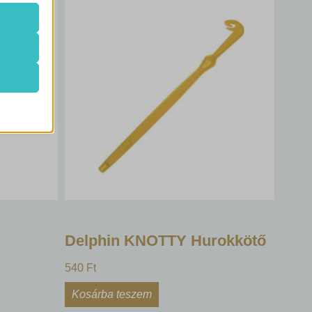
de nem
k.
k
atba
e szabott
böző
, például
Delphin KNOTTY Hurokkötő
540
Ft
ek nem
Kosárba teszem