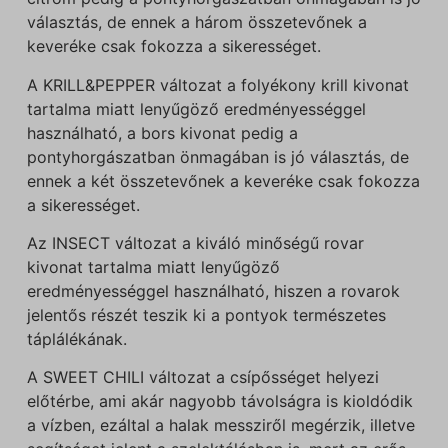
választás, de ennek a három összetevőnek a
keveréke csak fokozza a sikerességet.
A KRILL&PEPPER változat a folyékony krill kivonat
tartalma miatt lenyűgöző eredményességgel
használható, a bors kivonat pedig a
pontyhorgászatban önmagában is jó választás, de
ennek a két összetevőnek a keveréke csak fokozza
a sikerességet.
Az INSECT változat a kiváló minőségű rovar
kivonat tartalma miatt lenyűgöző
eredményességgel használható, hiszen a rovarok
jelentős részét teszik ki a pontyok természetes
táplálékának.
A SWEET CHILI változat a csípősséget helyezi
előtérbe, ami akár nagyobb távolságra is kioldódik
a vízben, ezáltal a halak messziről megérzik, illetve