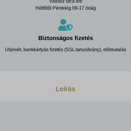
Vadász utca 8/b
Hétfőtől Péntekig 09-17 óráig
Biztonságos fizetés
Utánvét, bankkártyás fizetés (SSL tanusítvány), előreutalás
Leírás