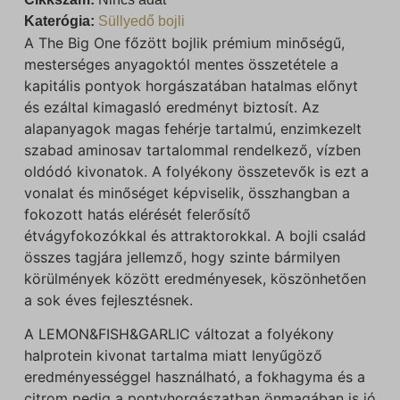
Katerógia:
Süllyedő bojli
A The Big One főzött bojlik prémium minőségű,
mesterséges anyagoktól mentes összetétele a
kapitális pontyok horgászatában hatalmas előnyt
és ezáltal kimagasló eredményt biztosít. Az
alapanyagok magas fehérje tartalmú, enzimkezelt
szabad aminosav tartalommal rendelkező, vízben
oldódó kivonatok. A folyékony összetevők is ezt a
vonalat és minőséget képviselik, összhangban a
fokozott hatás elérését felerősítő
étvágyfokozókkal és attraktorokkal. A bojli család
összes tagjára jellemző, hogy szinte bármilyen
körülmények között eredményesek, köszönhetően
a sok éves fejlesztésnek.
A LEMON&FISH&GARLIC változat a folyékony
halprotein kivonat tartalma miatt lenyűgöző
eredményességgel használható, a fokhagyma és a
citrom pedig a pontyhorgászatban önmagában is jó