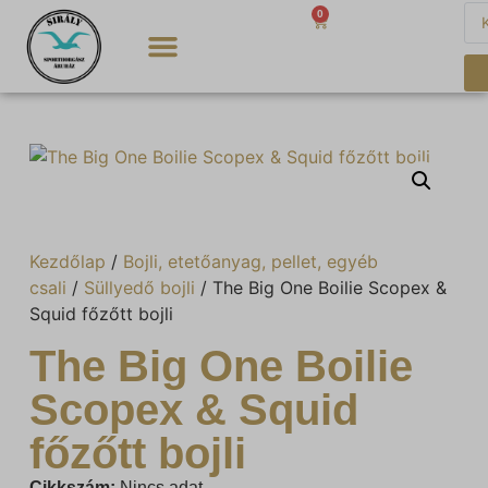
0
0
Ft
Kezdőlap
/
Bojli, etetőanyag, pellet, egyéb
csali
/
Süllyedő bojli
/ The Big One Boilie Scopex &
Squid főzőtt bojli
The Big One Boilie
Scopex & Squid
főzőtt bojli
Cikkszám:
Nincs adat