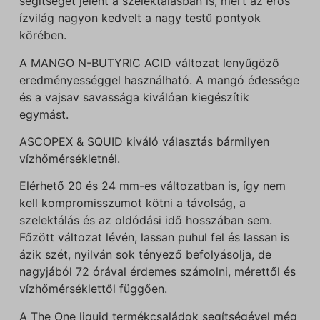
segítséget jelent a szelektálásban is, mert az erős
ízvilág nagyon kedvelt a nagy testű pontyok
körében.
A MANGO N-BUTYRIC ACID változat lenyűgöző
eredményességgel használható. A mangó édessége
és a vajsav savassága kiválóan kiegészítik
egymást.
ASCOPEX & SQUID kiváló választás bármilyen
vízhőmérsékletnél.
Elérhető 20 és 24 mm-es változatban is, így nem
kell kompromisszumot kötni a távolság, a
szelektálás és az oldódási idő hosszában sem.
Főzött változat lévén, lassan puhul fel és lassan is
ázik szét, nyilván sok tényező befolyásolja, de
nagyjából 72 órával érdemes számolni, mérettől és
vízhőmérséklettől függően.
A The One liquid termékcsaládok segítségével még