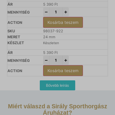
5 390
Ft
-
+
Kosárba teszem
98037-922
24 mm
Készleten
5 390
Ft
-
+
Kosárba teszem
Bővebb leírás
Miért válaszd a Sirály Sporthorgász
Áruházat?