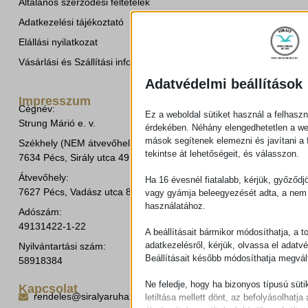
Általános szerződési feltételek
Adatkezelési tájékoztató
Elállási nyilatkozat
Vásárlási és Szállítási információk
Adatvédelmi beállítások
Impresszum
Cégnév:
Ez a weboldal sütiket használ a felhaszn
Strung Márió e. v.
érdekében. Néhány elengedhetetlen a w
mások segítenek elemezni és javítani a f
Székhely (NEM átvevőhely!):
tekintse át lehetőségeit, és válasszon.
7634 Pécs, Sirály utca 49.
Átvevőhely:
Ha 16 évesnél fiatalabb, kérjük, győződj
7627 Pécs, Vadász utca 8/b.
vagy gyámja beleegyezését adta, a nem 
használatához.
Adószám:
49131422-1-22
A beállításait bármikor módosíthatja, a t
adatkezelésről, kérjük, olvassa el adatv
Nyilvántartási szám:
Beállításait később módosíthatja megvált
58918384
Ne feledje, hogy ha bizonyos típusú süti
Kapcsolat
rendeles@siralyaruhaz.hu
letiltása mellett dönt, az befolyásolhatja 