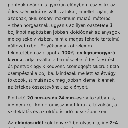
pontyok nyáron is gyakran előnyben részesítik az
édes szénhidrátos változatokat, emellett ajánljuk
azoknak, akik sekély, maximum másfél méteres
vízben horgásznak, ugyanis az ilyen összetételű
bojlikból napközben jobban kioldódnak az anyagok
meleg sekély vízben, mint a magas fehérje tartalmú
változatokból. Folyékony alkotóelemek
tekintetében az alapot a
100%-os tigrismogyoró
kivonat
adja, ezáltal a természetes édes ízesítést
és pontyok egyik kedvenc csemegéjét sikerült bele
csempészni a bojliba. Mindezek mellett az étvágy
fokozók, stimulánsok még jobban kiemelik ennek
az értékes összetevőnek az előnyeit.
Elérhető
20 mm-es és 24 mm-es
változatban is,
így nem kell kompromisszumot kötni a távolság, a
szelektálás és az oldódási idő hosszában sem.
Az
oldódási időt
sok tényező befolyásolja, így
2-4