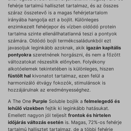
fehérje tartalmú hallisztet tartalmaz, és az összes
száraz összetevő is a magas fehérjetartalom
irányába hangolja ezt a bojlit. Különleges
enzimkezelt fehérjepor és vízben oldódó protein
tartalma szinte ellenállhatatlanná teszi a pontyok
számára. Oldódó bojli termékcsaládunkból ezt
javasoljuk leginkább azoknak, akik
igazán kapitális
pontyokra
szeretnének horgászni, és nem a főzött
változatokat részesítik előnyben. Folyékony
alkotóelemek tekintetében is különleges, hiszen
füstölt hal
kivonatot tartalmaz, ezen felül a
harmonizáló étvágy fokozók, stimulánsok is
hozzájárulnak az eredményességhez.
A The One
Purple
Soluble bojlik a
felmelegedő és
lehűlő vizekben
fejtik ki leginkább hatásukat.
Emellett nagyon jól teljesít
frontok és hirtelen
időjárás változás esetén
is. Magas, 72%-os fehérje
tartalmú hallisztet tartalmaz, de a többi fehérje