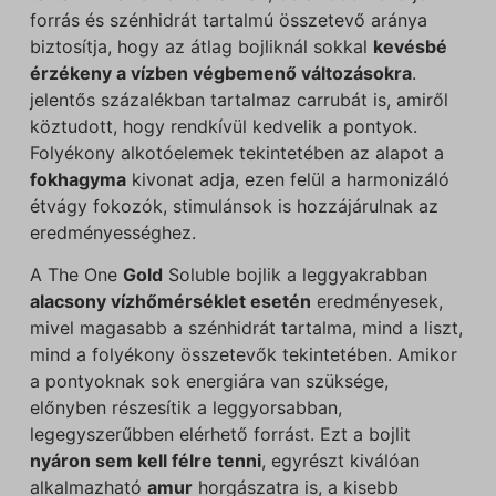
forrás és szénhidrát tartalmú összetevő aránya
biztosítja, hogy az átlag bojliknál sokkal
kevésbé
érzékeny a vízben végbemenő változásokra
.
jelentős százalékban tartalmaz carrubát is, amiről
köztudott, hogy rendkívül kedvelik a pontyok.
Folyékony alkotóelemek tekintetében az alapot a
fokhagyma
kivonat adja, ezen felül a harmonizáló
étvágy fokozók, stimulánsok is hozzájárulnak az
eredményességhez.
A The One
Gold
Soluble bojlik a leggyakrabban
alacsony vízhőmérséklet esetén
eredményesek,
mivel magasabb a szénhidrát tartalma, mind a liszt,
mind a folyékony összetevők tekintetében. Amikor
a pontyoknak sok energiára van szüksége,
előnyben részesítik a leggyorsabban,
legegyszerűbben elérhető forrást. Ezt a bojlit
nyáron sem kell félre tenni
, egyrészt kiválóan
alkalmazható
amur
horgászatra is, a kisebb