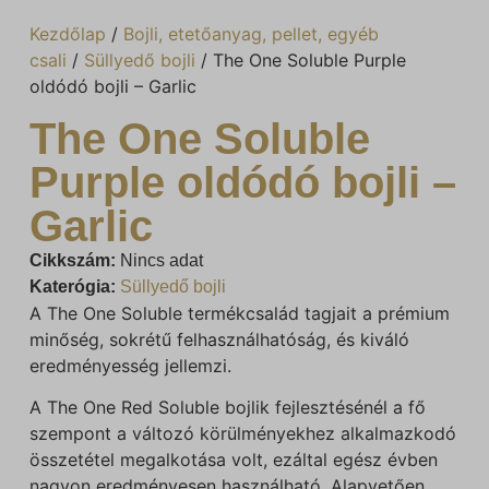
Kezdőlap
/
Bojli, etetőanyag, pellet, egyéb
csali
/
Süllyedő bojli
/ The One Soluble Purple
oldódó bojli – Garlic
The One Soluble
Purple oldódó bojli –
Garlic
Cikkszám:
Nincs adat
Katerógia:
Süllyedő bojli
A The One Soluble termékcsalád tagjait a prémium
minőség, sokrétű felhasználhatóság, és kiváló
eredményesség jellemzi.
A The One Red Soluble bojlik fejlesztésénél a fő
szempont a változó körülményekhez alkalmazkodó
összetétel megalkotása volt, ezáltal egész évben
nagyon eredményesen használható. Alapvetően