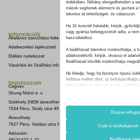
érdekében. Néhány elengedhetetlen a w
mások segítenek elemezni és javítani a f
tekintse át lehetőségeit, és válasszon.
Ha 16 évesnél fiatalabb, kérjük, győződj
vagy gyámja beleegyezését adta, a nem 
Információk
használatához.
Általános szerződési feltételek
Adatkezelési tájékoztató
A beállításait bármikor módosíthatja, a t
adatkezelésről, kérjük, olvassa el adatv
Elállási nyilatkozat
Beállításait később módosíthatja megvált
Vásárlási és Szállítási információk
Ne feledje, hogy ha bizonyos típusú süti
letiltása mellett dönt, az befolyásolhatja 
Impresszum
élményét és az általunk kínált szolgáltat
Cégnév:
Strung Márió e. v.
Alapvető
Székhely (NEM átvevőhely!):
Az alapvető sütik és szolgáltatások bi
7634 Pécs, Sirály utca 49.
működéséhez. Ezek a sütik és szolgá
Összes elfoga
igénylik a felhasználó hozzájárulását.
Átvevőhely:
Részletek megjele
7627 Pécs, Vadász utca 8/b.
Csak a szükségesek 
Szükséges
Adószám:
Ezek a sütik és szolgáltatások szüks
cookie_notice_accepted
Beállítások me
49131422-1-22