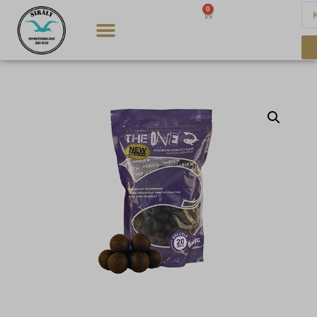
0
0
Ft