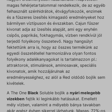
magas fehérjetartalommal rendelkezik, de az egyéb
felhasznált szénhidrátok, étvágyfokozók, enzimek
és a fűszeres ízesítés kimagasló eredményeket hoz
bármilyen víztípuson és évszakban. Cajun fűszer
kivonat adja az ízesítés alapját, ami egy enyhén
csípős, paprikás, fokhagymás, vízben rendkívül jól
terjedő folyékony összetevő. Nagy hangsúlyt
fektettünk arra is, hogy az összes termékünk az
egyedi összetétellel harmonizálva olyan fontos
folyékony adalékanyagokat is tartalmazzon pl.:
attraktorok, stimulánsok, aminosavak, speciális
kivonatok, amik hozzájárulnak az
eredményességhez, ez alól a Red oldódó bojlik sem
kivételek.
A The One
Black
Soluble bojlik a
nyári melegebb
vizekben
fejtik ki leginkább hatásukat. Emellett
mély vízben, valamint a mélyebb bánya tavakban
akár egész évben sikerrel járhatunk. Magas, 72%-os