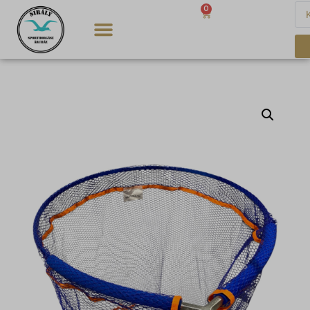
0
0
Ft