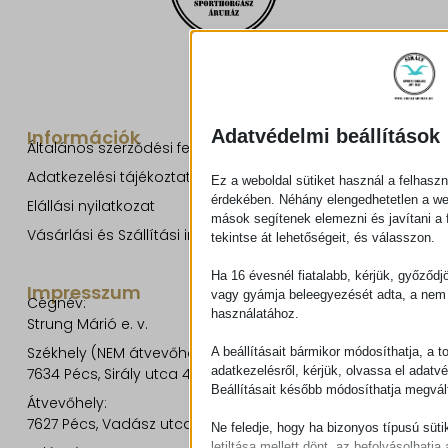
Információk
Adatvédelmi beállítások
Általános szerződési feltételek
Adatkezelési tájékoztató
Ez a weboldal sütiket használ a felhaszn
érdekében. Néhány elengedhetetlen a w
Elállási nyilatkozat
mások segítenek elemezni és javítani a f
Vásárlási és Szállítási információk
tekintse át lehetőségeit, és válasszon.
Ha 16 évesnél fiatalabb, kérjük, győződj
Impresszum
vagy gyámja beleegyezését adta, a nem 
Cégnév:
használatához.
Strung Márió e. v.
Székhely (NEM átvevőhely!):
A beállításait bármikor módosíthatja, a t
adatkezelésről, kérjük, olvassa el adatv
7634 Pécs, Sirály utca 49.
Beállításait később módosíthatja megvált
Átvevőhely:
7627 Pécs, Vadász utca 8/b.
Ne feledje, hogy ha bizonyos típusú süti
letiltása mellett dönt, az befolyásolhatja 