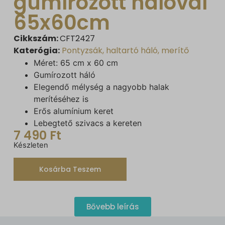
gumírozott hálóval
65x60cm
Cikkszám:
CFT2427
Katerógia:
Pontyzsák, haltartó háló, merítő
Méret: 65 cm x 60 cm
Gumírozott háló
Elegendő mélység a nagyobb halak
merítéséhez is
Erős alumínium keret
Lebegtető szivacs a kereten
7 490
Ft
Készleten
Kosárba Teszem
Bővebb leírás