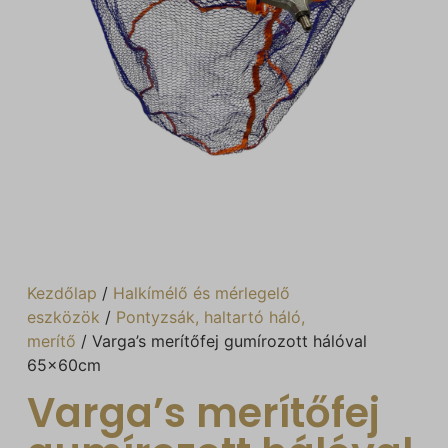
Kezdőlap
/
Halkímélő és mérlegelő
eszközök
/
Pontyzsák, haltartó háló,
merítő
/ Varga’s merítőfej gumírozott hálóval
65x60cm
Varga’s merítőfej