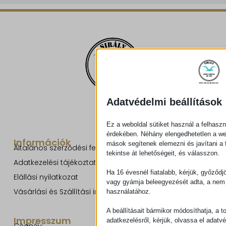
Adatvédelmi beállítások
Ez a weboldal sütiket használ a felhaszn
érdekében. Néhány elengedhetetlen a w
Információk
mások segítenek elemezni és javítani a f
Általános szerződési feltételek
tekintse át lehetőségeit, és válasszon.
Adatkezelési tájékoztató
Ha 16 évesnél fiatalabb, kérjük, győződj
Elállási nyilatkozat
vagy gyámja beleegyezését adta, a nem 
Vásárlási és Szállítási információk
használatához.
A beállításait bármikor módosíthatja, a t
Impresszum
adatkezelésről, kérjük, olvassa el adatv
Cégnév: