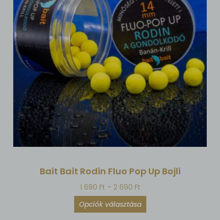
Bait Bait Rodin Fluo Pop Up Bojli
1 690
Ft
–
2 690
Ft
Opciók választása