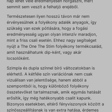
nap lehet vele eredményesen horgászni, mert
semmit sem veszít a felhatjó erejéből.
Természetesen ilyen hosszú távon már nem
érvényesülnek a folyékony adalék anyagok, így
szükség van ezek pótlására, hogy a fogási
eredményesség ugyan olyan intenzív maradjon,
mint a friss csali esetén. Ehhez nagy segítséget
nyújt a The One The Stim folyékony termékcsalád,
amit használhatunk dip-ként, vagy akár
locsolóként.
Szimpla és dupla színnel bíró változatokban is
elérhető. A kétféle szín variációnak nem csak
vizuálisan van jelentősége, hanem abból a
szempontból is, hogy különböző folyékony
összetevőket tartalmaznak, amik egymás hatását
erősítik, így még hatékonyabb csalit kapunk.
Bizonyos esetekben, eltérő fényviszonyok között a
színösszeállításnak is van extra hatása, érdemes