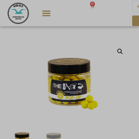
0
0
Ft