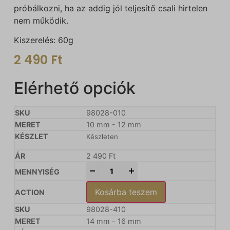
próbálkozni, ha az addig jól teljesítő csali hirtelen
nem működik.
Kiszerelés: 60g
2 490
Ft
Elérhető opciók
98028-010
10 mm - 12 mm
Készleten
2 490
Ft
-
+
Kosárba teszem
98028-410
14 mm - 16 mm