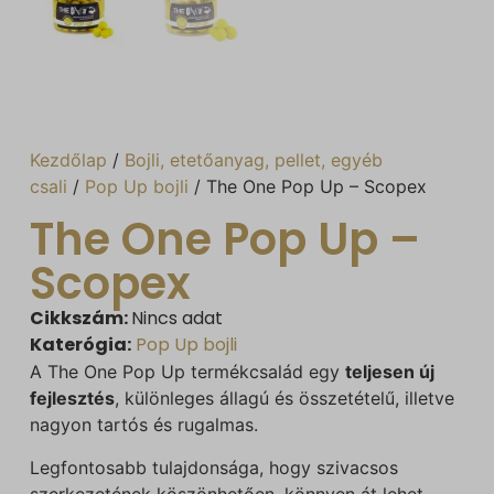
Kezdőlap
/
Bojli, etetőanyag, pellet, egyéb
csali
/
Pop Up bojli
/ The One Pop Up – Scopex
The One Pop Up –
Scopex
Cikkszám:
Nincs adat
Katerógia:
Pop Up bojli
A The One Pop Up termékcsalád egy
teljesen új
fejlesztés
, különleges állagú és összetételű, illetve
nagyon tartós és rugalmas.
Legfontosabb tulajdonsága, hogy szivacsos
szerkezetének köszönhetően, könnyen át lehet