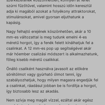
szúrni fűzőtűvel, valamint hosszú időn keresztül
adja ki magából azokat a folyékony attraktorokat,
stimulánsokat, amivel gyorsan eljuthatunk a
kapásig.
Nagy felhajtó erejének köszönhetően, akár a 10
mm-es változattal is meg tudunk emelni 4-es
méretű horgot, így a fenék felett kínálhatjuk fel a
csalinkat. A 12 mm-es pop up segítségével akár
már hóember csalizási módszert is alkalmazhatunk,
főleg kisebb méretű csalikkal.
Önálló csaliként használva javasolt az előkére
sörétólmot vagy gyúrható ólmot tenni, így
szabályozhatjuk, hogy milyen magasra engedjük fel
a csalinkat, ráadásul jobban be is fordítja a horgot,
így biztosabb lesz az akadás.
Nem szívja meg magát vízzel, ezáltal akár egész