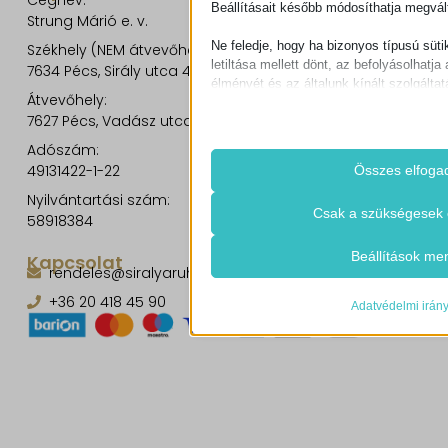
Beállításait később módosíthatja megvált
Strung Márió e. v.
Ne feledje, hogy ha bizonyos típusú süti
Székhely (NEM átvevőhely!):
letiltása mellett dönt, az befolyásolhatja 
7634 Pécs, Sirály utca 49.
élményét és az általunk kínált szolgáltat
Átvevőhely:
7627 Pécs, Vadász utca 8/b.
Alapvető
Az alapvető sütik és szolgáltatások bi
Adószám:
működéséhez. Ezek a sütik és szolgá
49131422-1-22
Összes elfoga
igénylik a felhasználó hozzájárulását.
Nyilvántartási szám:
Részletek megjele
Csak a szükségesek 
58918384
Szükséges
Ezek a sütik és szolgáltatások szüks
cookie_notice_accepted
Beállítások me
Kapcsolat
működéséhez, de a használatukhoz s
rendeles@siralyaruhaz.hu
CookieConsent
beleegyezése. Ilyenek lehetnek példáu
+36 20 418 45 90
szolgáltatók, captcha szolgáltatások, 
Adatvédelmi irán
mhcookie
felületek.
timezone
Részletek megjele
woocommerce_cart_hash
Statisztikai
A statisztikai sütik és szolgáltatások
cdnjs.cloudflare.com
woocommerce_items_in_cart
gyűjtenek, amelyek lehetővé teszik s
nyerjünk abba, hogyan lépnek kapcsol
woocommerce_recently_viewed
weboldalunkkal.