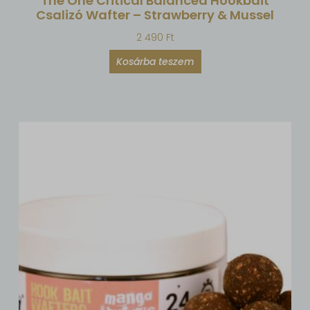
The One Critical Balanced Hookbait
Csalizó Wafter – Strawberry & Mussel
2 490
Ft
Kosárba teszem