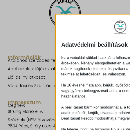
Adatvédelmi beállítások
Információk
Ez a weboldal sütiket használ a felhaszn
Általános szerződési feltételek
érdekében. Néhány elengedhetetlen a w
Adatkezelési tájékoztató
mások segítenek elemezni és javítani a f
tekintse át lehetőségeit, és válasszon.
Elállási nyilatkozat
Vásárlási és Szállítási információk
Ha 16 évesnél fiatalabb, kérjük, győződj
vagy gyámja beleegyezését adta, a nem 
használatához.
Impresszum
Cégnév:
A beállításait bármikor módosíthatja, a t
Strung Márió e. v.
adatkezelésről, kérjük, olvassa el adatv
Beállításait később módosíthatja megvált
Székhely (NEM átvevőhely!):
7634 Pécs, Sirály utca 49.
Ne feledje, hogy ha bizonyos típusú süti