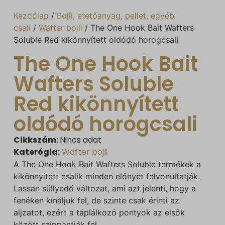
Kezdőlap
/
Bojli, etetőanyag, pellet, egyéb
csali
/
Wafter bojli
/ The One Hook Bait Wafters
Soluble Red kikönnyített oldódó horogcsali
The One Hook Bait
Wafters Soluble
Red kikönnyített
oldódó horogcsali
Cikkszám:
Nincs adat
Katerógia:
Wafter bojli
A The One Hook Bait Wafters Soluble termékek a
kikönnyített csalik minden előnyét felvonultatják.
Lassan süllyedő változat, ami azt jelenti, hogy a
fenéken kínáljuk fel, de szinte csak érinti az
aljzatot, ezért a táplálkozó pontyok az elsők
között szippantják fel.