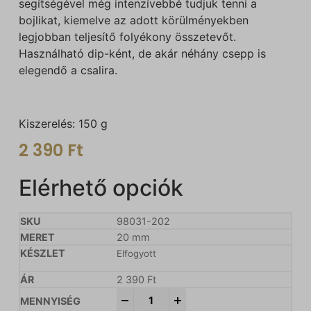
segítségével még intenzívebbé tudjuk tenni a
bojlikat, kiemelve az adott körülményekben
legjobban teljesítő folyékony összetevőt.
Használható dip-ként, de akár néhány csepp is
elegendő a csalira.
Kiszerelés: 150 g
2 390
Ft
Elérhető opciók
98031-202
20 mm
Elfogyott
2 390
Ft
-
+