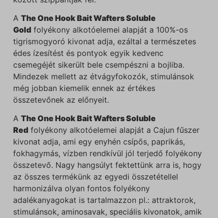
A
The One Hook Bait Wafters Soluble
Gold
folyékony alkotóelemei alapját a 100%-os
tigrismogyoró kivonat adja, ezáltal a természetes
édes ízesítést és pontyok egyik kedvenc
csemegéjét sikerült bele csempészni a bojliba.
Mindezek mellett az étvágyfokozók, stimulánsok
még jobban kiemelik ennek az értékes
összetevőnek az előnyeit.
A
The One Hook Bait Wafters Soluble
Red
folyékony alkotóelemei alapját a Cajun fűszer
kivonat adja, ami egy enyhén csípős, paprikás,
fokhagymás, vízben rendkívül jól terjedő folyékony
összetevő. Nagy hangsúlyt fektettünk arra is, hogy
az összes termékünk az egyedi összetétellel
harmonizálva olyan fontos folyékony
adalékanyagokat is tartalmazzon pl.: attraktorok,
stimulánsok, aminosavak, speciális kivonatok, amik