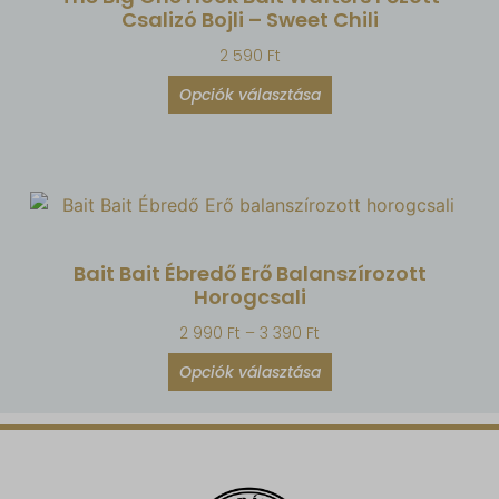
Csalizó Bojli – Sweet Chili
2 590
Ft
Opciók választása
Bait Bait Ébredő Erő Balanszírozott
Horogcsali
2 990
Ft
–
3 390
Ft
Opciók választása