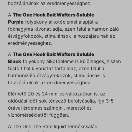
hozzájárulnak az eredményességhez.
A
The One Hook Bait Wafters Soluble
Purple
folyékony alkotóelemei alapját a
fokhagyma kivonat adja, ezen felül a harmonizáló
étvágyfokozók, stimulánsok is hozzájárulnak az
eredményességhez.
A
The One Hook Bait Wafters Soluble
Black
folyékony alkotóeleme is különleges, hiszen
füstölt hal kivonatot tartalmaz, ezen felül a
harmonizáló étvágyfokozók, stimulánsok is
hozzájárulnak az eredményességhez.
Elérhető 20 és 24 mm-es változatban is, az
oldódási időt sok tényező befolyásolja, így 3-5
órával érdemes számolni, mérettől és
vízhőmérséklettől függően.
A The One The Stim liquid termékcsalád