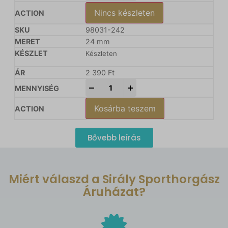
Nincs készleten
98031-242
24 mm
Készleten
2 390
Ft
-
+
Kosárba teszem
Bővebb leírás
Miért válaszd a Sirály Sporthorgász
Áruházat?