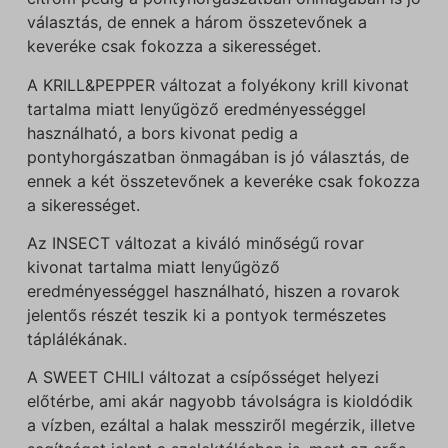
választás, de ennek a három összetevőnek a
keveréke csak fokozza a sikerességet.
A KRILL&PEPPER változat a folyékony krill kivonat
tartalma miatt lenyűgöző eredményességgel
használható, a bors kivonat pedig a
pontyhorgászatban önmagában is jó választás, de
ennek a két összetevőnek a keveréke csak fokozza
a sikerességet.
Az INSECT változat a kiváló minőségű rovar
kivonat tartalma miatt lenyűgöző
eredményességgel használható, hiszen a rovarok
jelentős részét teszik ki a pontyok természetes
táplálékának.
A SWEET CHILI változat a csípősséget helyezi
előtérbe, ami akár nagyobb távolságra is kioldódik
a vízben, ezáltal a halak messziről megérzik, illetve