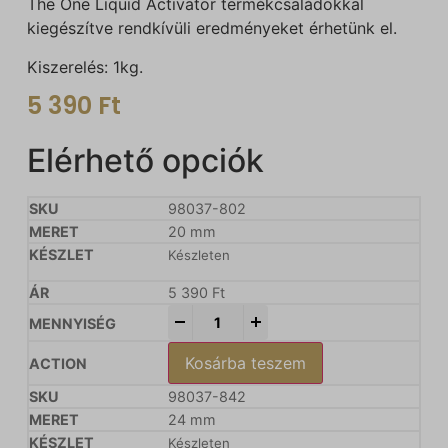
The One Liquid Activator termékcsaládokkal
kiegészítve rendkívüli eredményeket érhetünk el.
Kiszerelés: 1kg.
5 390
Ft
Elérhető opciók
98037-802
20 mm
Készleten
5 390
Ft
-
+
Kosárba teszem
98037-842
24 mm
Készleten