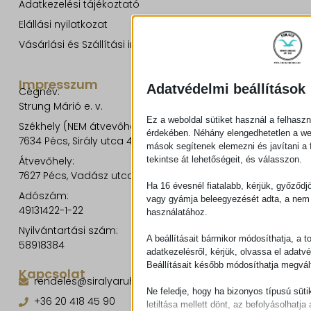
Adatkezelési tájékoztató
Elállási nyilatkozat
Vásárlási és Szállítási információk
Impresszum
Adatvédelmi beállítások
Cégnév:
Strung Márió e. v.
Ez a weboldal sütiket használ a felhaszn
Székhely (NEM átvevőhely!):
érdekében. Néhány elengedhetetlen a w
7634 Pécs, Sirály utca 49.
mások segítenek elemezni és javítani a f
tekintse át lehetőségeit, és válasszon.
Átvevőhely:
7627 Pécs, Vadász utca 8/b.
Ha 16 évesnél fiatalabb, kérjük, győződj
Adószám:
vagy gyámja beleegyezését adta, a nem 
49131422-1-22
használatához.
Nyilvántartási szám:
A beállításait bármikor módosíthatja, a t
58918384
adatkezelésről, kérjük, olvassa el adatv
Beállításait később módosíthatja megvált
Kapcsolat
rendeles@siralyaruhaz.hu
Ne feledje, hogy ha bizonyos típusú süti
+36 20 418 45 90
letiltása mellett dönt, az befolyásolhatja 