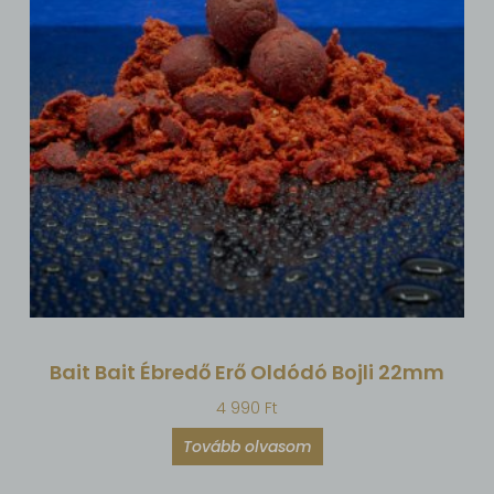
Bait Bait Ébredő Erő Oldódó Bojli 22mm
4 990
Ft
Tovább olvasom