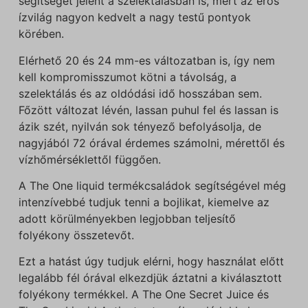
segítséget jelent a szelektálásban is, mert az erős
ízvilág nagyon kedvelt a nagy testű pontyok
körében.
Elérhető 20 és 24 mm-es változatban is, így nem
kell kompromisszumot kötni a távolság, a
szelektálás és az oldódási idő hosszában sem.
Főzött változat lévén, lassan puhul fel és lassan is
ázik szét, nyilván sok tényező befolyásolja, de
nagyjából 72 órával érdemes számolni, mérettől és
vízhőmérséklettől függően.
A The One liquid termékcsaládok segítségével még
intenzívebbé tudjuk tenni a bojlikat, kiemelve az
adott körülményekben legjobban teljesítő
folyékony összetevőt.
Ezt a hatást úgy tudjuk elérni, hogy használat előtt
legalább fél órával elkezdjük áztatni a kiválasztott
folyékony termékkel. A The One Secret Juice és