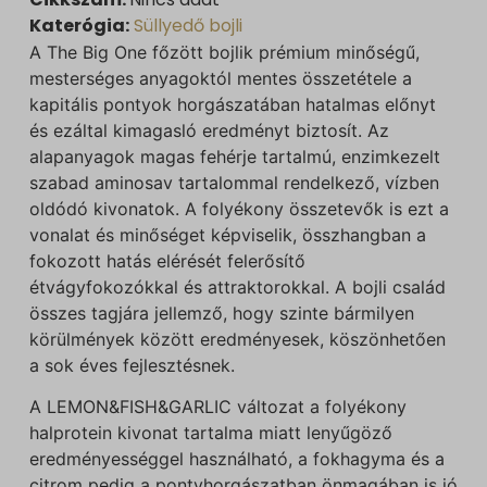
Katerógia:
Süllyedő bojli
A The Big One főzött bojlik prémium minőségű,
mesterséges anyagoktól mentes összetétele a
kapitális pontyok horgászatában hatalmas előnyt
és ezáltal kimagasló eredményt biztosít. Az
alapanyagok magas fehérje tartalmú, enzimkezelt
szabad aminosav tartalommal rendelkező, vízben
oldódó kivonatok. A folyékony összetevők is ezt a
vonalat és minőséget képviselik, összhangban a
fokozott hatás elérését felerősítő
étvágyfokozókkal és attraktorokkal. A bojli család
összes tagjára jellemző, hogy szinte bármilyen
körülmények között eredményesek, köszönhetően
a sok éves fejlesztésnek.
A LEMON&FISH&GARLIC változat a folyékony
halprotein kivonat tartalma miatt lenyűgöző
eredményességgel használható, a fokhagyma és a
citrom pedig a pontyhorgászatban önmagában is jó