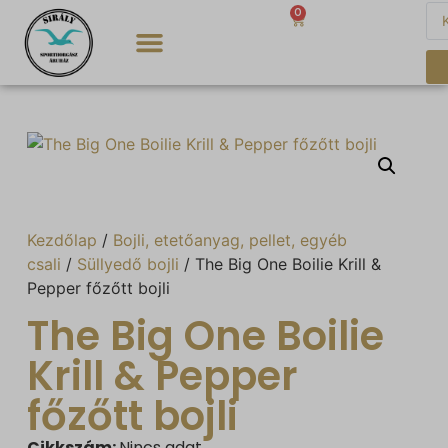
0
0
Ft
Kezdőlap
/
Bojli, etetőanyag, pellet, egyéb
csali
/
Süllyedő bojli
/ The Big One Boilie Krill &
Pepper főzőtt bojli
The Big One Boilie
Krill & Pepper
főzőtt bojli
Cikkszám:
Nincs adat