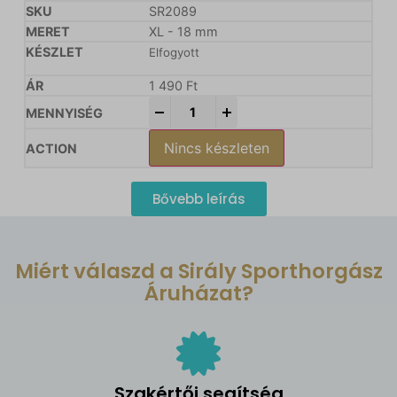
SR2089
XL - 18 mm
Elfogyott
1 490
Ft
-
+
Nincs készleten
Bővebb leírás
Miért válaszd a Sirály Sporthorgász
Áruházat?
Szakértői segítség