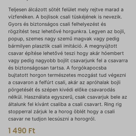
Teljesen álcázott sötét felület mely rejtve marad a
vízfenéken. A bojlisok csali tüskéjének is nevezik.
Gyors és biztonságos csali felhelyezést és
rögzítést tesz lehetővé horgunkra. Legyen az bojli,
popup, szemes nagy szemű magvak vagy pedig
bármilyen plasztik csali imitáció. A megnyújtott
csavar építése lehetővé teszi hogy akár hóembert
vagy pedig nagyobb bojlit csavarjunk fel a csavarra
és biztonságosan tartsa. A forgókapocsba
bujtatott horgon természetes mozgást tud végezni
a csavaron a felfúrt csali, akár az apróhalak bojli
pörgetését és szépen kivédi előke csavarodás
nélkül. Használata egyszerű, csak csavarjuk bele az
általunk fel kívánt csaliba a csali csavart. Ring rig
stopperral zárjuk le a horog öblét hogy a csali
csavar ne tudjon lecsúszni a horogról.
1 490
Ft