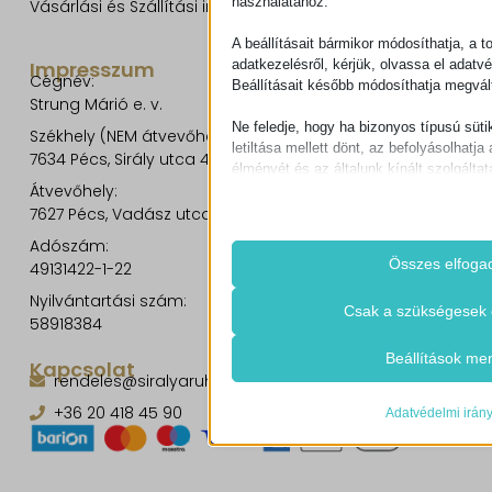
használatához.
Vásárlási és Szállítási információk
A beállításait bármikor módosíthatja, a t
adatkezelésről, kérjük, olvassa el adatv
Impresszum
Cégnév:
Beállításait később módosíthatja megvált
Strung Márió e. v.
Ne feledje, hogy ha bizonyos típusú süti
Székhely (NEM átvevőhely!):
letiltása mellett dönt, az befolyásolhatja 
7634 Pécs, Sirály utca 49.
élményét és az általunk kínált szolgáltat
Átvevőhely:
7627 Pécs, Vadász utca 8/b.
Alapvető
Az alapvető sütik és szolgáltatások bi
Adószám:
működéséhez. Ezek a sütik és szolgá
Összes elfoga
49131422-1-22
igénylik a felhasználó hozzájárulását.
Nyilvántartási szám:
Részletek megjele
Csak a szükségesek 
58918384
Szükséges
Ezek a sütik és szolgáltatások szüks
cookie_notice_accepted
Beállítások me
Kapcsolat
működéséhez, de a használatukhoz s
rendeles@siralyaruhaz.hu
CookieConsent
beleegyezése. Ilyenek lehetnek példáu
+36 20 418 45 90
szolgáltatók, captcha szolgáltatások, 
Adatvédelmi irán
mhcookie
felületek.
timezone
Részletek megjele
woocommerce_cart_hash
Statisztikai