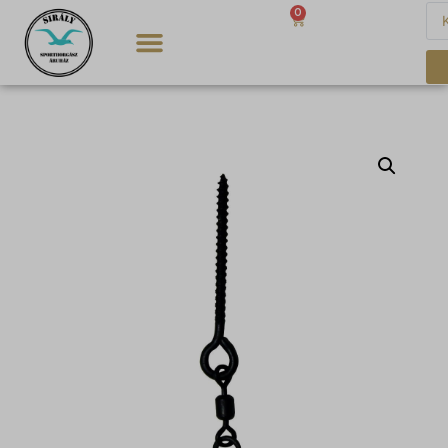
0
0
Ft