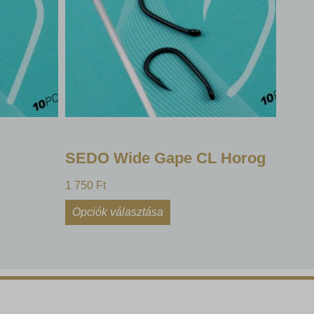
, például
ek nem
SEDO Wide Gape CL Horog
1 750
Ft
Opciók választása