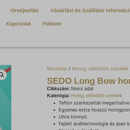
Orsójavítás
Vásárlási és Szállítási informác
Kapcsolat
Fiókom
Kezdőlap
/
Horog, előkötött szerelék
SEDO Long Bow ho
Cikkszám:
Nincs adat
Katerógia:
Horog, előkötött szerelék
Teflon szerkezettel megerősítve
Egyenes extra hosszú horogpont
Ultra könnyű
Fejlett acéltechnológia és ipari