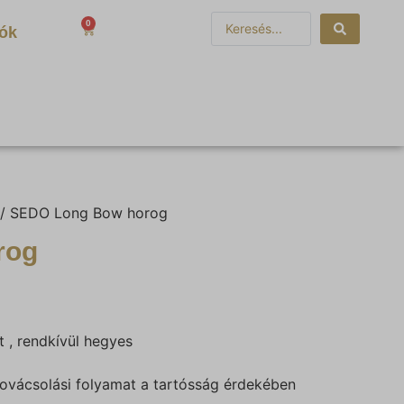
0
0
Ft
iók
/ SEDO Long Bow horog
rog
 , rendkívül hegyes
 kovácsolási folyamat a tartósság érdekében