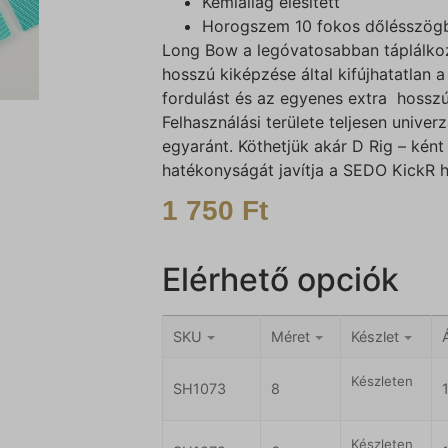
Kémiailag élesített
Horogszem 10 fokos dőlésszög
Long Bow a legóvatosabban táplálko
hosszú kiképzése által kifújhatatlan 
fordulást és az egyenes extra hosszú 
Felhasználási területe teljesen unive
egyaránt. Köthetjük akár D Rig – kén
hatékonyságát javítja a SEDO KickR h
1 750
Ft
Elérhető opciók
SKU
Méret
Készlet
Készleten
SH1073
8
Készleten