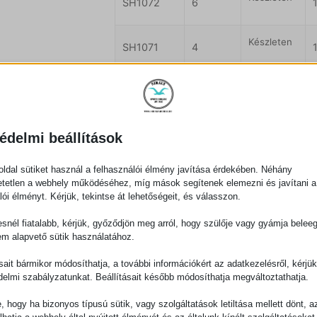
SH1072
6
Készleten
SH1071
4
Bővebb leírás
édelmi beállítások
ldal sütiket használ a felhasználói élmény javítása érdekében. Néhány
szd a Sirály Sporthorgás
tetlen a webhely működéséhez, míg mások segítenek elemezni és javítani a
lói élményt. Kérjük, tekintse át lehetőségeit, és válasszon.
snél fiatalabb, kérjük, győződjön meg arról, hogy szülője vagy gyámja belee
em alapvető sütik használatához.
ásait bármikor módosíthatja, a további információkért az adatkezelésről, kérjü
Gyors szállítás
Személyes átvétel P
delmi szabályzatunkat. Beállításait később módosíthatja megváltoztathatja.
Házhozszállítás vagy
Vadász utca 8/b
e, hogy ha bizonyos típusú sütik, vagy szolgáltatások letiltása mellett dönt, a