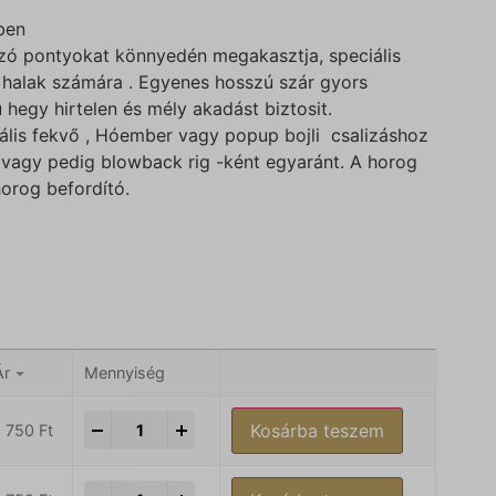
ben
zó pontyokat könnyedén megakasztja, speciális
a halak számára . Egyenes hosszú szár gyors
hegy hirtelen és mély akadást biztosit.
rzális fekvő , Hóember vagy popup bojli csalizáshoz
t vagy pedig blowback rig -ként egyaránt. A horog
orog befordító.
Ár
Mennyiség
-
+
Kosárba teszem
1 750
Ft