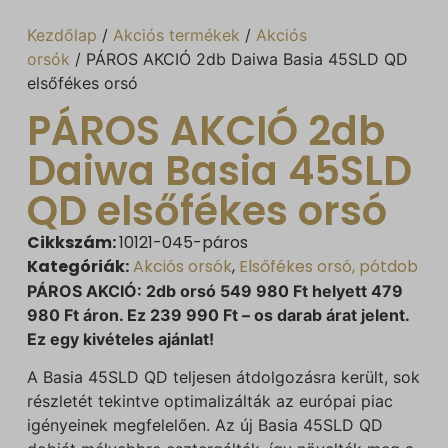
Kezdőlap
/
Akciós termékek
/
Akciós
orsók
/ PÁROS AKCIÓ 2db Daiwa Basia 45SLD QD
elsőfékes orsó
PÁROS AKCIÓ 2db
Daiwa Basia 45SLD
QD elsőfékes orsó
Cikkszám:
10121-045-páros
Kategóriák:
Akciós orsók
,
Elsőfékes orsó, pótdob
PÁROS AKCIÓ: 2db orsó 549 980 Ft helyett 479
980 Ft áron. Ez 239 990 Ft – os darab árat jelent.
Ez egy kivételes ajánlat!
A Basia 45SLD QD teljesen átdolgozásra került, sok
részletét tekintve optimalizálták az európai piac
igényeinek megfelelően. Az új Basia 45SLD QD