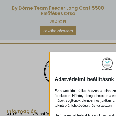
By Döme Team Feeder Long Cast 5500
Elsőfékes Orsó
29 490
Ft
Tovább olvasom
Adatvédelmi beállítások
Ez a weboldal sütiket használ a felhaszn
érdekében. Néhány elengedhetetlen a w
mások segítenek elemezni és javítani a f
tekintse át lehetőségeit, és válasszon.
Információk
Általános szerződési feltételek
Ha 16 évesnél fiatalabb, kérjük, győződj