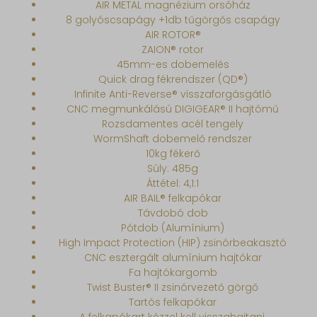
AIR METAL magnézium orsóház
8 golyóscsapágy +1db tűgörgős csapágy
AIR ROTOR®
ZAION® rotor
45mm-es dobemelés
Quick drag fékrendszer (QD®)
Infinite Anti-Reverse® visszaforgásgátló
CNC megmunkálású DIGIGEAR® II hajtómű
Rozsdamentes acél tengely
WormShaft dobemelő rendszer
10kg fékerő
Súly: 485g
Áttétel: 4,1:1
AIR BAIL® felkapókar
Távdobó dob
Pótdob (Alumínium)
High Impact Protection (HIP) zsinórbeakasztó
CNC esztergált alumínium hajtókar
Fa hajtókargomb
Twist Buster® II zsinórvezető görgő
Tartós felkapókar