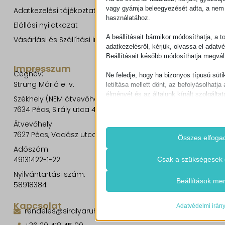
vagy gyámja beleegyezését adta, a nem 
Adatkezelési tájékoztató
használatához.
Elállási nyilatkozat
A beállításait bármikor módosíthatja, a t
Vásárlási és Szállítási információk
adatkezelésről, kérjük, olvassa el adatv
Beállításait később módosíthatja megvált
Impresszum
Cégnév:
Ne feledje, hogy ha bizonyos típusú süti
Strung Márió e. v.
letiltása mellett dönt, az befolyásolhatja 
élményét és az általunk kínált szolgáltat
Székhely (NEM átvevőhely!):
7634 Pécs, Sirály utca 49.
Alapvető
Átvevőhely:
Az alapvető sütik és szolgáltatások bi
7627 Pécs, Vadász utca 8/b.
működéséhez. Ezek a sütik és szolgá
Összes elfoga
igénylik a felhasználó hozzájárulását.
Adószám:
Részletek megjele
49131422-1-22
Csak a szükségesek 
Szükséges
Nyilvántartási szám:
Ezek a sütik és szolgáltatások szüks
cookie_notice_accepted
Beállítások me
58918384
működéséhez, de a használatukhoz s
CookieConsent
beleegyezése. Ilyenek lehetnek példáu
Kapcsolat
szolgáltatók, captcha szolgáltatások, 
Adatvédelmi irán
mhcookie
rendeles@siralyaruhaz.hu
felületek.
timezone