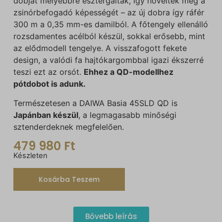
dobját mélyebbre esztergálták, így növelték meg a
zsinórbefogadó képességét – az új dobra így ráfér
300 m a 0,35 mm-es damilból. A főtengely ellenálló
rozsdamentes acélból készül, sokkal erősebb, mint
az elődmodell tengelye. A visszafogott fekete
design, a valódi fa hajtókargombbal igazi ékszerré
teszi ezt az orsót.
Ehhez a QD-modellhez
pótdobot is adunk.
Természetesen a DAIWA Basia 45SLD QD is
Japánban készül
, a legmagasabb minőségi
sztenderdeknek megfelelően.
479 980
Ft
Készleten
Kosárba Teszem
Bővebb leírás