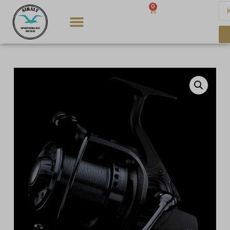
0
0
Ft