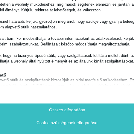
AB-10000
AB-10000
tetlen a webhely működéséhez, míg mások segítenek elemezni és javítani a
lói élményt. Kérjük, tekintse át lehetőségeit, és válasszon.
Bővebb leírás
snél fiatalabb, kérjük, győződjön meg arról, hogy szülője vagy gyámja belee
em alapvető sütik használatához.
ásait bármikor módosíthatja, a további információkért az adatkezelésről, kérjü
delmi szabályzatunkat. Beállításait később módosíthatja megváltoztathatja.
zd a Sirály Sporthorgá
e, hogy ha bizonyos típusú sütik, vagy szolgáltatások letiltása mellett dönt, a
lhatja a webhely által nyújtott élményét és az általunk kínált szolgáltatásokat
ető
pvető sütik és szolgáltatások biztosítják az oldal megfelelő működéséhez. E
és szolgáltatások a GDPR szerint nem igénylik a felhasználó hozzájárulását.
Részletek megjelenítése
Gyors szállítás
Személyes átvét
séges
Pécsen
 sütik és szolgáltatások szükségesek az oldal megfelelő működéséhez, de a
notice_accepted
Házhozszállítás vagy
Összes elfogadása
latukhoz szükséges a felhasználó beleegyezése. Ilyenek lehetnek például, 
omagpont/automata 1-2
Vadász utca 8/b
Consent
ag: fizetési szolgáltatók, captcha szolgáltatások, beágyazott foglalási felülete
munkanap alatt
Hétfőtől Péntekig 09-17 
Csak a szükségesek elfogadása
Részletek megjelenítése
ie
ztikai
ne