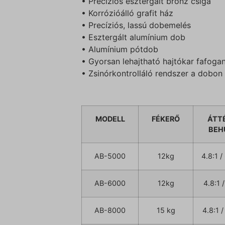
• Precíziós esztergált bronz csiga
• Korrózióálló grafit ház
• Precíziós, lassú dobemelés
• Esztergált alumínium dob
• Alumínium pótdob
• Gyorsan lehajtható hajtókar fafoga
• Zsinórkontrolláló rendszer a dobon
MODELL
FÉKERŐ
ÁTTÉ
BEH
AB-5000
12kg
4.8:1 
AB-6000
12kg
4.8:1 
AB-8000
15 kg
4.8:1 