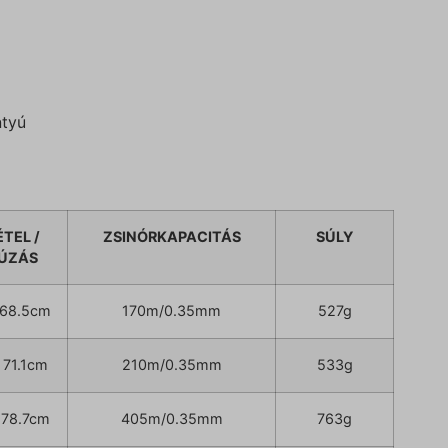
ntyú
TEL /
ZSINÓRKAPACITÁS
SÚLY
ÚZÁS
/ 68.5cm
170m/0.35mm
527g
/ 71.1cm
210m/0.35mm
533g
/ 78.7cm
405m/0.35mm
763g