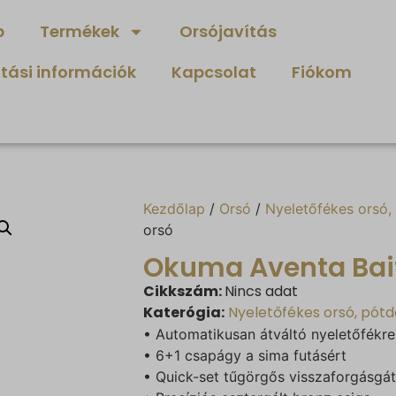
p
Termékek
Orsójavítás
ítási információk
Kapcsolat
Fiókom
Kezdőlap
/
Orsó
/
Nyeletőfékes orsó,
orsó
Okuma Aventa Bait
Cikkszám:
Nincs adat
Katerógia:
Nyeletőfékes orsó, pót
• Automatikusan átváltó nyeletőfékr
• 6+1 csapágy a sima futásért
• Quick-set tűgörgős visszaforgásgát