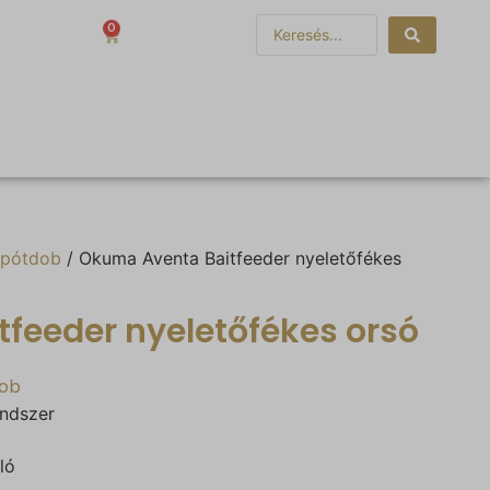
0
0
Ft
 pótdob
/ Okuma Aventa Baitfeeder nyeletőfékes
feeder nyeletőfékes orsó
dob
endszer
ló