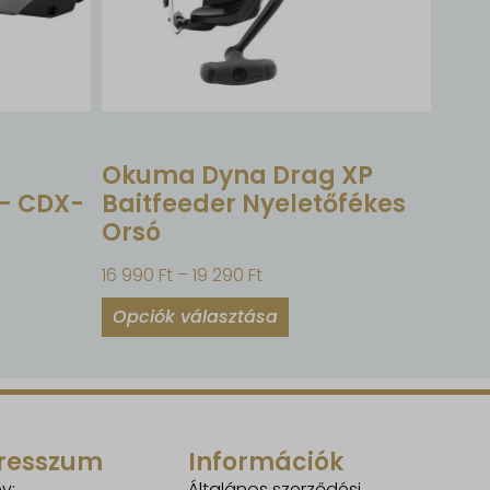
Okuma Dyna Drag XP
 – CDX-
Baitfeeder Nyeletőfékes
Orsó
16 990
Ft
–
19 290
Ft
Opciók választása
resszum
Információk
v:
Általános szerződési