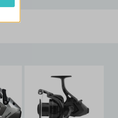
k
atba
e szabott
böző
, például
ek nem