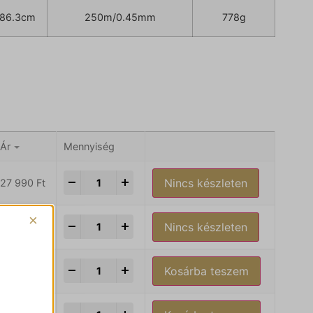
/ 86.3cm
250m/0.45mm
778g
Ár
Mennyiség
-
+
Nincs készleten
27 990
Ft
×
-
+
Nincs készleten
29 690
Ft
-
+
Kosárba teszem
33 190
Ft