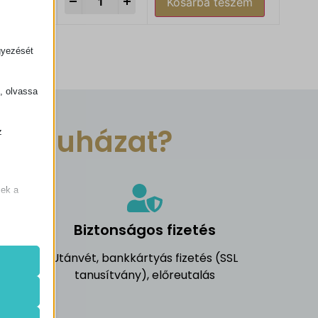
-
+
Kosárba teszem
34 990
Ft
gyezését
k, olvassa
sz Áruházat?
z
.
zek a
el
Biztonságos fizetés
Utánvét, bankkártyás fizetés (SSL
de nem
tanusítvány), előreutalás
k.
óráig