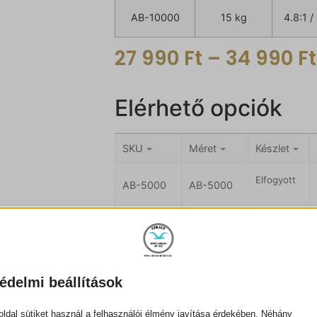
AB-10000
15 kg
4.8:1 
27 990
Ft
–
34 990
Ft
Elérhető opciók
SKU
Méret
Készlet
Elfogyott
AB-5000
AB-5000
Elfogyott
AB-6000
AB-6000
Készleten
AB-8000
AB-8000
édelmi beállítások
Készleten
ldal sütiket használ a felhasználói élmény javítása érdekében. Néhány