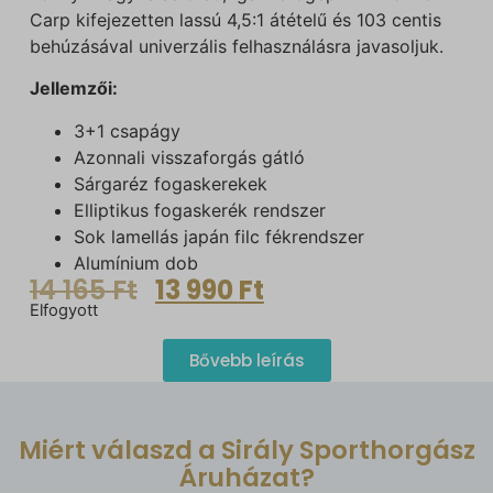
Carp kifejezetten lassú 4,5:1 átételű és 103 centis
behúzásával univerzális felhasználásra javasoljuk.
Jellemzői:
3+1 csapágy
Azonnali visszaforgás gátló
Sárgaréz fogaskerekek
Elliptikus fogaskerék rendszer
Sok lamellás japán filc fékrendszer
Alumínium dob
14 165
Ft
13 990
Ft
Elfogyott
Bővebb leírás
Miért válaszd a Sirály Sporthorgász
Áruházat?