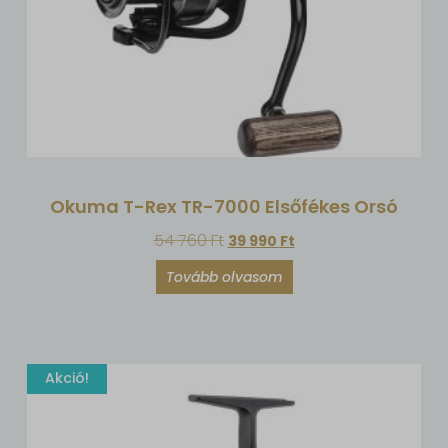
Okuma T-Rex TR-7000 Elsőfékes Orsó
54 760
Ft
39 990
Ft
Tovább olvasom
Akció!