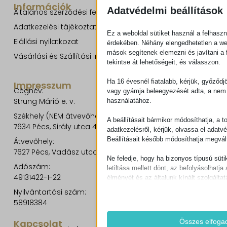
Információk
Adatvédelmi beállítások
Általános szerződési feltételek
Adatkezelési tájékoztató
Ez a weboldal sütiket használ a felhaszn
Elállási nyilatkozat
érdekében. Néhány elengedhetetlen a w
mások segítenek elemezni és javítani a f
Vásárlási és Szállítási információk
tekintse át lehetőségeit, és válasszon.
Ha 16 évesnél fiatalabb, kérjük, győződj
Impresszum
Cégnév:
vagy gyámja beleegyezését adta, a nem 
Strung Márió e. v.
használatához.
Székhely (NEM átvevőhely!):
A beállításait bármikor módosíthatja, a t
7634 Pécs, Sirály utca 49.
adatkezelésről, kérjük, olvassa el adatv
Beállításait később módosíthatja megvált
Átvevőhely:
7627 Pécs, Vadász utca 8/b.
Ne feledje, hogy ha bizonyos típusú süti
Adószám:
letiltása mellett dönt, az befolyásolhatja 
49131422-1-22
élményét és az általunk kínált szolgáltat
Nyilvántartási szám:
Alapvető
58918384
Az alapvető sütik és szolgáltatások bi
működéséhez. Ezek a sütik és szolgá
Összes elfoga
Kapcsolat