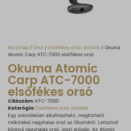
Kezdőlap
/
Orsó
/
Elsőfékes orsó, pótdob
/ Okuma
Atomic Carp ATC-7000 elsőfékes orsó
Okuma Atomic
Carp ATC-7000
elsőfékes orsó
Cikkszám:
ATC-7000
Katerógia:
Elsőfékes orsó, pótdob
Egy sokoldalúan alkalmazható, megbízható
működésű nagyhalas orsó az Okumától. Letisztult
könnyű nagyhalas orsó, igazi erőgép. Az Atomic