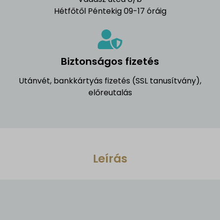
Hétfőtől Péntekig 09-17 óráig
Biztonságos fizetés
Utánvét, bankkártyás fizetés (SSL tanusítvány),
előreutalás
Leírás