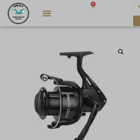
0
0
Ft