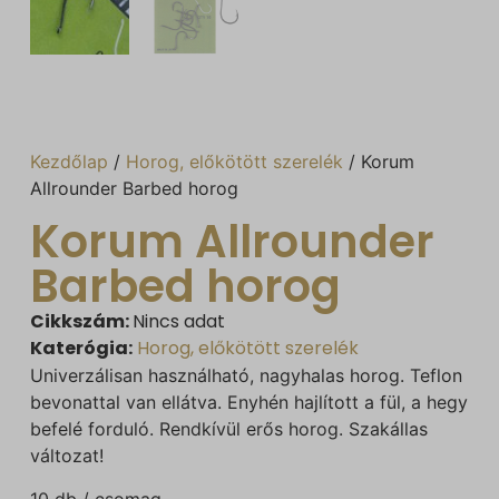
Kezdőlap
/
Horog, előkötött szerelék
/ Korum
Allrounder Barbed horog
Korum Allrounder
Barbed horog
Cikkszám:
Nincs adat
Katerógia:
Horog, előkötött szerelék
Univerzálisan használható, nagyhalas horog. Teflon
bevonattal van ellátva. Enyhén hajlított a fül, a hegy
befelé forduló. Rendkívül erős horog. Szakállas
változat!
10 db / csomag