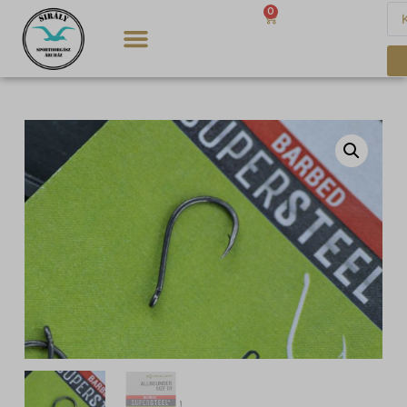
0
0
Ft