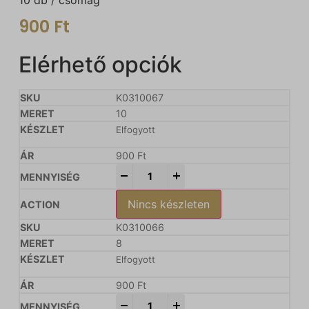
900
Ft
Elérhető opciók
K0310067
10
Elfogyott
900
Ft
-
+
Nincs készleten
K0310066
8
Elfogyott
900
Ft
-
+