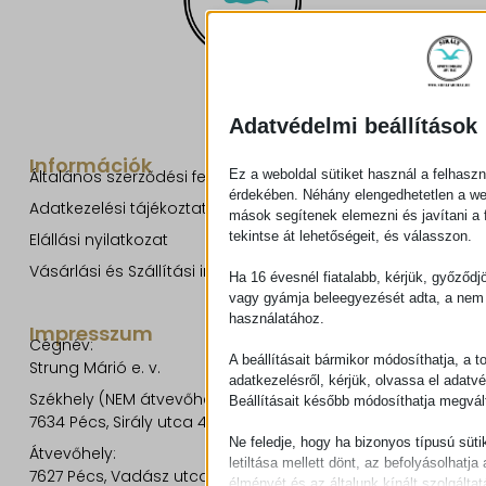
Adatvédelmi beállítások
Információk
Ez a weboldal sütiket használ a felhaszn
Általános szerződési feltételek
érdekében. Néhány elengedhetetlen a w
Adatkezelési tájékoztató
mások segítenek elemezni és javítani a f
tekintse át lehetőségeit, és válasszon.
Elállási nyilatkozat
Vásárlási és Szállítási információk
Ha 16 évesnél fiatalabb, kérjük, győződj
vagy gyámja beleegyezését adta, a nem 
használatához.
Impresszum
Cégnév:
A beállításait bármikor módosíthatja, a t
Strung Márió e. v.
adatkezelésről, kérjük, olvassa el adatv
Székhely (NEM átvevőhely!):
Beállításait később módosíthatja megvált
7634 Pécs, Sirály utca 49.
Ne feledje, hogy ha bizonyos típusú süti
Átvevőhely:
letiltása mellett dönt, az befolyásolhatja 
7627 Pécs, Vadász utca 8/b.
élményét és az általunk kínált szolgáltat