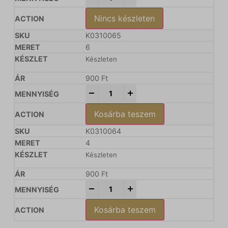
Nincs készleten
K0310065
6
Készleten
900
Ft
-
+
Kosárba teszem
K0310064
4
Készleten
900
Ft
-
+
Kosárba teszem