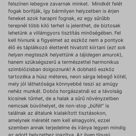
felszínen lebegve zavarnak minket. Mindkét felét
fogak borítják, így bármilyen helyzetben is érjen
feneket azok harapni fognak, ez egy sűrűbb
terepnél több kiló terhet is jelenthet, de biztosak
lehetünk a villámgyors tisztítás minőségében. Fel
kell hívnunk a figyelmet az eszköz nem a pontyok
élő és táplálkozó életterét hivatott kiirtani (
ezt sok
helyen megteszik helyettünk a tájidegen amurok
),
hanem szükségszerű a természettel harmonikus
szimbiózisban dolgoznunk! A dobható eszköz
tartozéka a húsz méteres, neon sárga lebegő kötél,
mely jól láthatósága könnyebbé teszi az amúgy
nehéz munkát. Dobós horgászatnál ez a távolság
kicsinek tűnhet, de a halak a sűrű növényzetben
nemcsak búvóhelyet, de non-stop „
büfét
” is
találnak az általunk kialakított tisztásokon,
amelynek méretét nem kell elnagyolni, ezzel
szemben annak terjedelme és iránya legyen mindig
az adott helyzethez igazítva. Az ilyen típusú