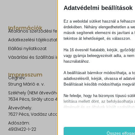
Adatvédelmi beállítások
Ez a weboldal sütiket használ a felhaszn
Információk
érdekében. Néhány elengedhetetlen a w
Általános szerződési feltételek
mások segítenek elemezni és javítani a f
tekintse át lehetőségeit, és válasszon.
Adatkezelési tájékoztató
Elállási nyilatkozat
Ha 16 évesnél fiatalabb, kérjük, győződj
vagy gyámja beleegyezését adta, a nem 
Vásárlási és Szállítási információk
használatához.
A beállításait bármikor módosíthatja, a t
Impresszum
Cégnév:
adatkezelésről, kérjük, olvassa el adatv
Strung Márió e. v.
Beállításait később módosíthatja megvált
Székhely (NEM átvevőhely!):
Ne feledje, hogy ha bizonyos típusú süti
7634 Pécs, Sirály utca 49.
letiltása mellett dönt, az befolyásolhatja 
Átvevőhely:
élményét és az általunk kínált szolgáltat
7627 Pécs, Vadász utca 8/b.
Alapvető
Adószám:
Az alapvető sütik és szolgáltatások bi
49131422-1-22
működéséhez. Ezek a sütik és szolgá
Összes elfoga