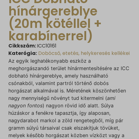
hínárgereblye
(20m kötéllel +
karabínerrel)
Cikkszám:
ICC10161
Katerógia:
Dobócső, etetés, helykeresés kellékei
Az egyik leghatékonyabb eszköz a
meghorgászandó terület hínármentesítésére az ICC
dobható hínárgereblye, amely használható
csónakból, valamint partról történő dobós
horgászat alkalmával is. Méretének köszönhetően
nagy mennyiségű növényt tud kitermelni (
ami
nagyon fontos
) nagyon rövid idő alatt. Súlya
húzáskor a fenékre tapasztja, így alaposan,
nagydarabot markol a zöld rengetegből, míg pár
gramm súlyú társaival csak elszakítjuk tövüket,
melyek később horgászat közben vízközt vagy a