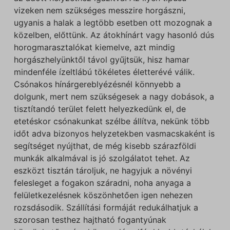
vizeken nem szükséges messzire horgászni,
ugyanis a halak a legtöbb esetben ott mozognak a
közelben, előttünk. Az átokhínárt vagy hasonló dús
horogmarasztalókat kiemelve, azt mindig
horgászhelyünktől távol gyűjtsük, hisz hamar
mindenféle ízeltlábú tökéletes életterévé válik.
Csónakos hínárgereblyézésnél könnyebb a
dolgunk, mert nem szükségesek a nagy dobások, a
tisztítandó terület felett helyezkedünk el, de
etetéskor csónakunkat szélbe állítva, nekünk több
időt adva bizonyos helyzetekben vasmacskaként is
segítséget nyújthat, de még kisebb szárazföldi
munkák alkalmával is jó szolgálatot tehet. Az
eszközt tisztán tároljuk, ne hagyjuk a növényi
felesleget a fogakon száradni, noha anyaga a
felületkezelésnek köszönhetően igen nehezen
rozsdásodik. Szállítási formáját redukálhatjuk a
szorosan testhez hajtható fogantyúnak