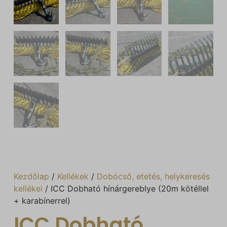
Kezdőlap
/
Kellékek
/
Dobócső, etetés, helykeresés
kellékei
/ ICC Dobható hínárgereblye (20m kötéllel
+ karabínerrel)
ICC Dobható