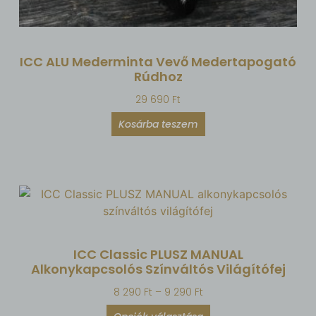
ICC ALU Mederminta Vevő Medertapogató
Rúdhoz
29 690
Ft
Kosárba teszem
ICC Classic PLUSZ MANUAL
Alkonykapcsolós Színváltós Világítófej
8 290
Ft
–
9 290
Ft