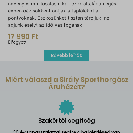
növénycsoportosulásokkal, ezek általában egész
évben oázisokként ontják a táplálékot a
pontyoknak. Eszközünket tisztán tároljuk, ne
adjunk esélyt az idő vas fogának!
17 990
Ft
Elfogyott
Bővebb leírás
Miért válaszd a Sirály Sporthorgász
Áruházat?
Szakértői segítség
30 év tapasztalattal segítek, ha kérdésed van