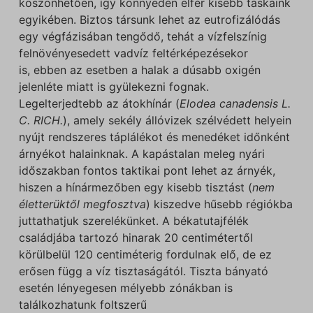
köszönhetően, így könnyedén elfér kisebb táskáink
egyikében. Biztos társunk lehet az eutrofizálódás
egy végfázisában tengődő, tehát a vízfelszínig
felnövényesedett vadvíz feltérképezésekor
is, ebben az esetben a halak a dúsabb oxigén
jelenléte miatt is gyülekezni fognak.
Legelterjedtebb az átokhínár (
Elodea canadensis L.
C. RICH.
), amely sekély állóvizek szélvédett helyein
nyújt rendszeres táplálékot és menedéket időnként
árnyékot halainknak. A kapástalan meleg nyári
időszakban fontos taktikai pont lehet az árnyék,
hiszen a hínármezőben egy kisebb tisztást (
nem
életterüktől megfosztva
) kiszedve hűsebb régiókba
juttathatjuk szerelékünket. A békatutajfélék
családjába tartozó hinarak 20 centimétertől
körülbelül 120 centiméterig fordulnak elő, de ez
erősen függ a víz tisztaságától. Tiszta bányató
esetén lényegesen mélyebb zónákban is
találkozhatunk foltszerű