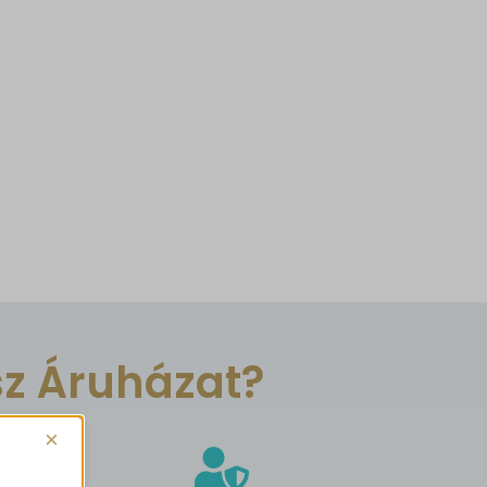
sz Áruházat?
×