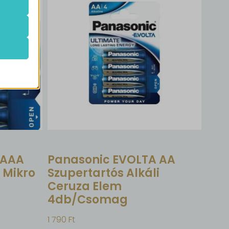
de nem
k.
k
atba
e szabott
böző
, például
 AAA
Panasonic EVOLTA AA
 Mikro
Szupertartós Alkáli
Ceruza Elem
4db/csomag
ek nem
1 790
Ft