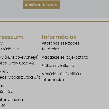
Kosárba teszem
resszum
Információk
v:
Általános szerződési
 Márió e. v.
feltételek
ly (NEM átvevőhely!):
Adatkezelési tájékoztató
écs, Sirály utca 49.
Elállási nyilatkozat
hely:
Vásárlási és Szállítási
écs, Vadász utca 8/b.
információk
ám:
22-1-22
ntartási szám:
384