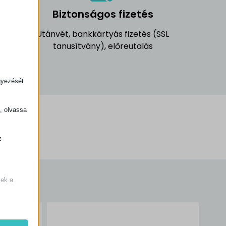
el
Biztonságos fizetés
Utánvét, bankkártyás fizetés (SSL
tanusítvány), előreutalás
óráig
gyezését
k, olvassa
z
.
zek a