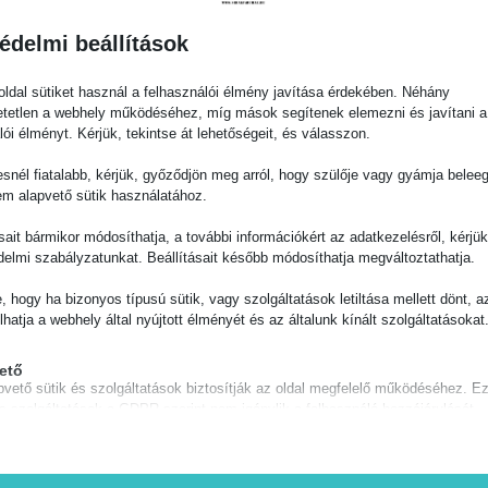
Gyors szállítás
Személyes átvét
édelmi beállítások
Pécsen
Házhozszállítás vagy
ldal sütiket használ a felhasználói élmény javítása érdekében. Néhány
omagpont/automata 1-2
Vadász utca 8/b
tetlen a webhely működéséhez, míg mások segítenek elemezni és javítani a
munkanap alatt
Hétfőtől Péntekig 09-17 
lói élményt. Kérjük, tekintse át lehetőségeit, és válasszon.
snél fiatalabb, kérjük, győződjön meg arról, hogy szülője vagy gyámja belee
em alapvető sütik használatához.
ásait bármikor módosíthatja, a további információkért az adatkezelésről, kérjü
delmi szabályzatunkat. Beállításait később módosíthatja megváltoztathatja.
Leírás
e, hogy ha bizonyos típusú sütik, vagy szolgáltatások letiltása mellett dönt, a
lhatja a webhely által nyújtott élményét és az általunk kínált szolgáltatásokat
ető
Hasonló termékek
pvető sütik és szolgáltatások biztosítják az oldal megfelelő működéséhez. E
és szolgáltatások a GDPR szerint nem igénylik a felhasználó hozzájárulását.
Részletek megjelenítése
séges
 sütik és szolgáltatások szükségesek az oldal megfelelő működéséhez, de a
notice_accepted