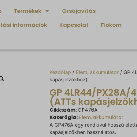
p
Termékek
Orsójavítás
ítási információk
Kapcsolat
Fiókom
Kezdőlap
/
Elem, akkumulátor
/ GP 4L
kapásjelzőkhöz)
GP 4LR44/PX28A/47
(ATTs kapásjelzők
Cikkszám:
GP476A
Katerógia:
Elem, akkumulátor
A GP476A egy rendkívül hosszú élett
kapásjelzőkben használatos.