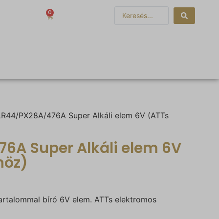
0
0
Ft
R44/PX28A/476A Super Alkáli elem 6V (ATTs
6A Super Alkáli elem 6V
höz)
artalommal bíró 6V elem. ATTs elektromos