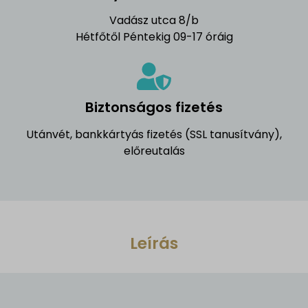
Vadász utca 8/b
Hétfőtől Péntekig 09-17 óráig
Biztonságos fizetés
Utánvét, bankkártyás fizetés (SSL tanusítvány),
előreutalás
Leírás