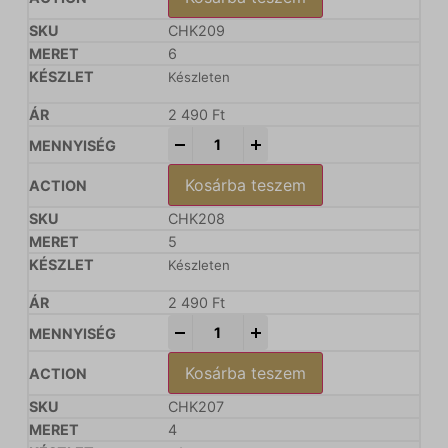
CHK209
6
Készleten
2 490
Ft
-
+
Kosárba teszem
CHK208
5
Készleten
2 490
Ft
-
+
Kosárba teszem
CHK207
4