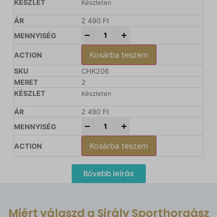
Készleten
2 490
Ft
-
+
Kosárba teszem
CHK206
2
Készleten
2 490
Ft
-
+
Kosárba teszem
Bővebb leírás
Miért válaszd a Sirály Sporthorgász