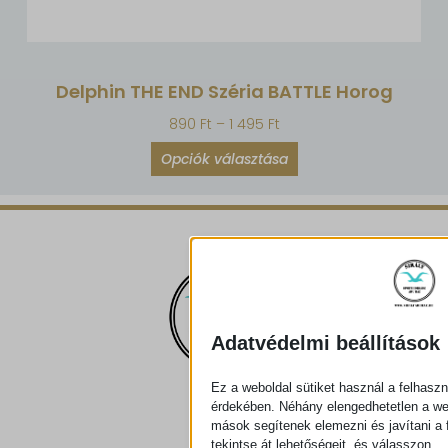
Delphin THE END Széria BATTLE Horog
890
Ft
–
1 495
Ft
Opciók választása
Adatvédelmi beállítások
Ez a weboldal sütiket használ a felhaszn
érdekében. Néhány elengedhetetlen a w
mások segítenek elemezni és javítani a f
tekintse át lehetőségeit, és válasszon.