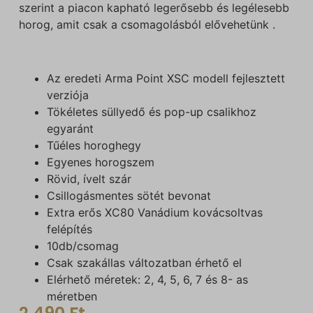
szerint a piacon kapható legerősebb és legélesebb
horog, amit csak a csomagolásból elővehetünk .
Az eredeti Arma Point XSC modell fejlesztett
verziója
Tökéletes süllyedő és pop-up csalikhoz
egyaránt
Tűéles horoghegy
Egyenes horogszem
Rövid, ívelt szár
Csillogásmentes sötét bevonat
Extra erős XC80 Vanádium kovácsoltvas
felépítés
10db/csomag
Csak szakállas változatban érhető el
Elérhető méretek: 2, 4, 5, 6, 7 és 8- as
méretben