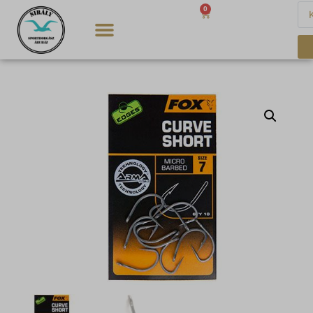
0
0
Ft