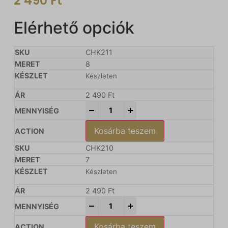
2 490
Ft
Elérhető opciók
CHK211
8
Készleten
2 490
Ft
-
+
Kosárba teszem
CHK210
7
Készleten
2 490
Ft
-
+
Kosárba teszem