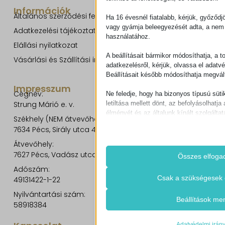
Információk
Általános szerződési feltételek
Ha 16 évesnél fiatalabb, kérjük, győződj
vagy gyámja beleegyezését adta, a nem 
Adatkezelési tájékoztató
használatához.
Elállási nyilatkozat
A beállításait bármikor módosíthatja, a t
Vásárlási és Szállítási információk
adatkezelésről, kérjük, olvassa el adatv
Beállításait később módosíthatja megvált
Impresszum
Cégnév:
Ne feledje, hogy ha bizonyos típusú süti
letiltása mellett dönt, az befolyásolhatja 
Strung Márió e. v.
élményét és az általunk kínált szolgáltat
Székhely (NEM átvevőhely!):
7634 Pécs, Sirály utca 49.
Alapvető
Átvevőhely:
Az alapvető sütik és szolgáltatások bi
7627 Pécs, Vadász utca 8/b.
működéséhez. Ezek a sütik és szolgá
Összes elfoga
igénylik a felhasználó hozzájárulását.
Adószám:
Részletek megjele
Csak a szükségesek 
49131422-1-22
Szükséges
Nyilvántartási szám:
Ezek a sütik és szolgáltatások szüks
cookie_notice_accepted
Beállítások me
58918384
működéséhez, de a használatukhoz s
CookieConsent
beleegyezése. Ilyenek lehetnek példáu
szolgáltatók, captcha szolgáltatások, 
Adatvédelmi irán