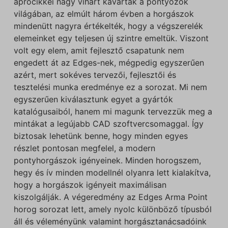
aprócikkei nagy vihart kavartak a pontyozók
világában, az elmúlt három évben a horgászok
mindenütt nagyra értékelték, hogy a végszerelék
elemeinket egy teljesen új szintre emeltük. Viszont
volt egy elem, amit fejlesztő csapatunk nem
engedett át az Edges-nek, mégpedig egyszerűen
azért, mert sokéves tervezői, fejlesztői és
tesztelési munka eredménye ez a sorozat. Mi nem
egyszerűen kiválasztunk egyet a gyártók
katalógusaiból, hanem mi magunk tervezzük meg a
mintákat a legújabb CAD szoftvercsomaggal. Így
biztosak lehetünk benne, hogy minden egyes
részlet pontosan megfelel, a modern
pontyhorgászok igényeinek. Minden horogszem,
hegy és ív minden modellnél olyanra lett kialakítva,
hogy a horgászok igényeit maximálisan
kiszolgálják. A végeredmény az Edges Arma Point
horog sorozat lett, amely nyolc különböző típusból
áll és véleményünk valamint horgásztanácsadóink