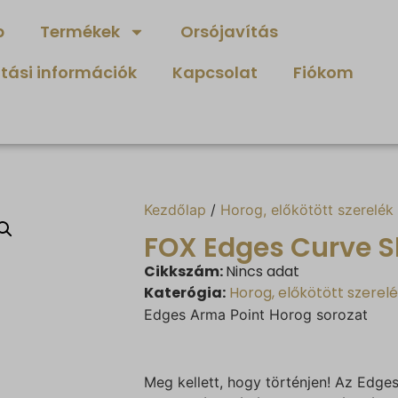
p
Termékek
Orsójavítás
ítási információk
Kapcsolat
Fiókom
Kezdőlap
/
Horog, előkötött szerelék
FOX Edges Curve 
Cikkszám:
Nincs adat
Katerógia:
Horog, előkötött szerel
Edges Arma Point Horog sorozat
Meg kellett, hogy történjen! Az Edge