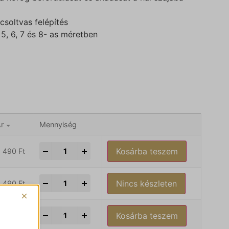
soltvas felépítés
, 5, 6, 7 és 8- as méretben
r
Mennyiség
-
+
Kosárba teszem
2 490
Ft
-
+
Nincs készleten
2 490
Ft
×
-
+
Kosárba teszem
2 490
Ft