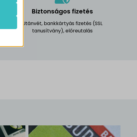
k.
el
Biztonságos fizetés
Utánvét, bankkártyás fizetés (SSL
k
atba
tanusítvány), előreutalás
óráig
e szabott
böző
, például
ek nem