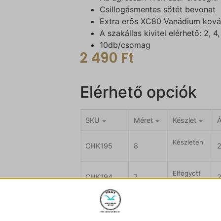
Csillogásmentes sötét bevonat
Extra erős XC80 Vanádium kovác
A szakállas kivitel elérhető: 2, 4
10db/csomag
2 490
Ft
Elérhető opciók
SKU
Méret
Készlet
Á
Készleten
CHK195
8
Elfogyott
CHK194
7
Készleten
CHK193
6