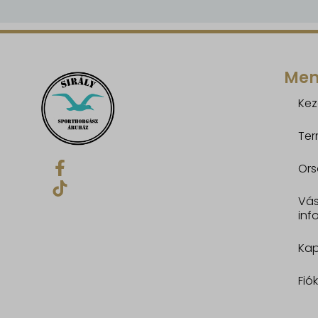
www.goo
www.goo
www.gst
Me
Kez
Ter
Ors
Vás
inf
Kap
Fió