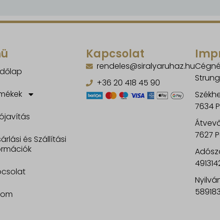
gle.nl
gle.ro
atic.com
nü
Kapcsolat
Imp
rendeles@siralyaruhaz.hu
Cégné
dőlap
Strung
+36 20 418 45 90
mékek
Székhe
7634 P
ójavítás
Átvevő
7627 P
árlási és Szállítási
ormációk
Adósz
491314
csolat
Nyilvá
58918
kom