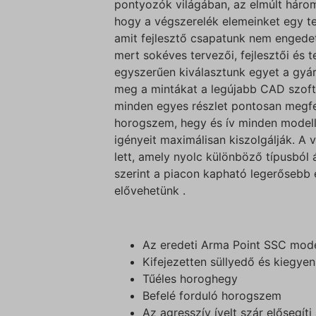
pontyozók világában, az elmúlt háro
hogy a végszerelék elemeinket egy tel
amit fejlesztő csapatunk nem engede
mert sokéves tervezői, fejlesztői és
egyszerűen kiválasztunk egyet a gyá
meg a mintákat a legújabb CAD szoft
minden egyes részlet pontosan megfe
horogszem, hegy és ív minden modelln
igényeit maximálisan kiszolgálják. 
lett, amely nyolc különböző típusból
szerint a piacon kapható legerősebb
elővehetünk .
Az eredeti Arma Point SSC modell
Kifejezetten süllyedő és kiegyen
Tűéles horoghegy
Befelé forduló horogszem
Az agresszív ívelt szár elősegít