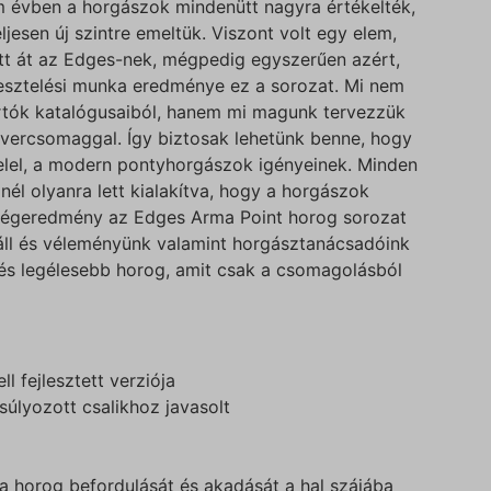
m évben a horgászok mindenütt nagyra értékelték,
jesen új szintre emeltük. Viszont volt egy elem,
tt át az Edges-nek, mégpedig egyszerűen azért,
 tesztelési munka eredménye ez a sorozat. Mi nem
rtók katalógusaiból, hanem mi magunk tervezzük
vercsomaggal. Így biztosak lehetünk benne, hogy
lel, a modern pontyhorgászok igényeinek. Minden
él olyanra lett kialakítva, hogy a horgászok
A végeredmény az Edges Arma Point horog sorozat
 áll és véleményünk valamint horgásztanácsadóink
 és legélesebb horog, amit csak a csomagolásból
 fejlesztett verziója
súlyozott csalikhoz javasolt
i a horog befordulását és akadását a hal szájába