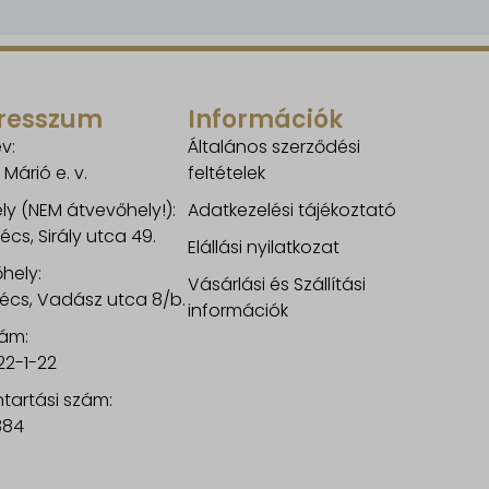
resszum
Információk
v:
Általános szerződési
 Márió e. v.
feltételek
ly (NEM átvevőhely!):
Adatkezelési tájékoztató
écs, Sirály utca 49.
Elállási nyilatkozat
hely:
Vásárlási és Szállítási
écs, Vadász utca 8/b.
információk
ám:
22-1-22
ntartási szám:
384