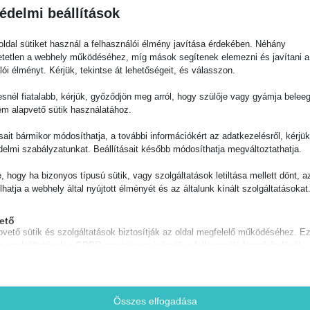
édelmi beállítások
Készleten
CHK192
5
ldal sütiket használ a felhasználói élmény javítása érdekében. Néhány
tetlen a webhely működéséhez, míg mások segítenek elemezni és javítani a
Készleten
CHK191
4
lói élményt. Kérjük, tekintse át lehetőségeit, és válasszon.
snél fiatalabb, kérjük, győződjön meg arról, hogy szülője vagy gyámja belee
Készleten
em alapvető sütik használatához.
CHK190
2
ásait bármikor módosíthatja, a további információkért az adatkezelésről, kérjü
delmi szabályzatunkat. Beállításait később módosíthatja megváltoztathatja.
Bővebb leírás
e, hogy ha bizonyos típusú sütik, vagy szolgáltatások letiltása mellett dönt, a
lhatja a webhely által nyújtott élményét és az általunk kínált szolgáltatásokat
ető
pvető sütik és szolgáltatások biztosítják az oldal megfelelő működéséhez. E
zd a Sirály Sporthorgá
és szolgáltatások a GDPR szerint nem igénylik a felhasználó hozzájárulását.
Részletek megjelenítése
séges
 sütik és szolgáltatások szükségesek az oldal megfelelő működéséhez, de a
notice_accepted
Összes elfogadása
latukhoz szükséges a felhasználó beleegyezése. Ilyenek lehetnek például, 