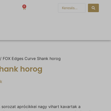
0
0
Ft
/ FOX Edges Curve Shank horog
Shank horog
ék
s sorozat aprócikkei nagy vihart kavartak a