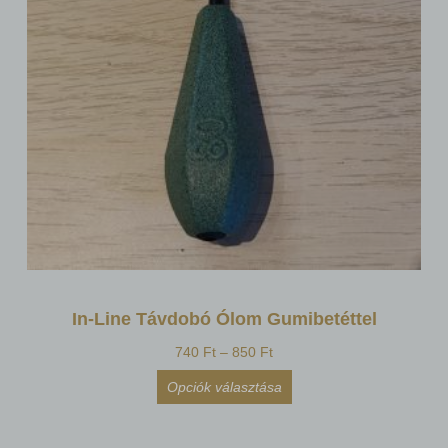
In-Line Távdobó Ólom Gumibetéttel
740
Ft
–
850
Ft
Opciók választása