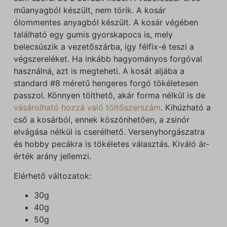
műanyagból készült, nem törik. A kosár
ólommentes anyagból készült. A kosár végében
található egy gumis gyorskapocs is, mely
belecsúszik a vezetőszárba, így félfix-é teszi a
végszereléket. Ha inkább hagyományos forgóval
használná, azt is megteheti. A kosát aljába a
standard #8 méretű hengeres forgó tökéletesen
passzol. Könnyen tölthető, akár forma nélkül is de
vásárolható hozzá való töltőszerszám
. Kihúzható a
cső a kosárból, ennek köszönhetően, a zsinór
elvágása nélkül is cserélhető. Versenyhorgászatra
és hobby pecákra is tökéletes választás. Kiváló ár-
érték arány jellemzi.
Elérhető változatok:
30g
40g
50g