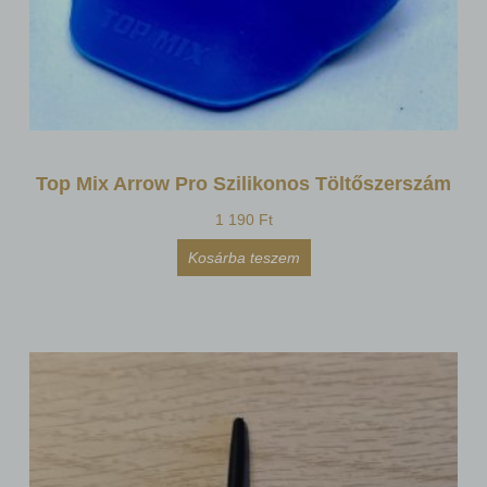
Top Mix Arrow Pro Szilikonos Töltőszerszám
1 190
Ft
Kosárba teszem