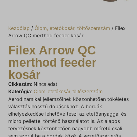
Kezdőlap
/
Ólom, etetőkosár, töltőszerszám
/ Filex
Arrow QC merthod feeder kosár
Filex Arrow QC
merthod feeder
kosár
Cikkszám:
Nincs adat
Katerógia:
Ólom, etetőkosár, töltőszerszám
Aerodinamikai jellemzőinek köszönhetően tökéletes
választás hosszú dobásokhoz. A bordák
elhelyezkedése lehetővé teszi az etetőanyaggal és
micro pellettel történő használatot is. Az alapos
tervezésnek köszönhetően nagyobb méretű csali
sem szorul be a bordák közé. A vezetőszár erős