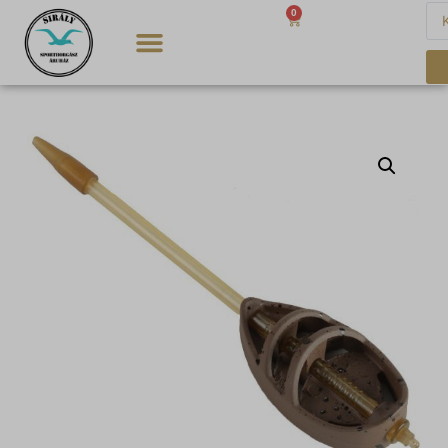
0
0
Ft