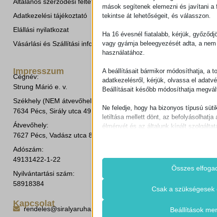
Általános szerződési feltételek
mások segítenek elemezni és javítani a f
Adatkezelési tájékoztató
tekintse át lehetőségeit, és válasszon.
Elállási nyilatkozat
Ha 16 évesnél fiatalabb, kérjük, győződj
Vásárlási és Szállítási információk
vagy gyámja beleegyezését adta, a nem 
használatához.
Impresszum
A beállításait bármikor módosíthatja, a t
Cégnév:
adatkezelésről, kérjük, olvassa el adatv
Strung Márió e. v.
Beállításait később módosíthatja megvált
Székhely (NEM átvevőhely!):
Ne feledje, hogy ha bizonyos típusú süti
7634 Pécs, Sirály utca 49.
letiltása mellett dönt, az befolyásolhatja 
Átvevőhely:
élményét és az általunk kínált szolgáltat
7627 Pécs, Vadász utca 8/b.
Alapvető
Adószám:
Az alapvető sütik és szolgáltatások bi
49131422-1-22
működéséhez. Ezek a sütik és szolgá
Összes elfoga
Nyilvántartási szám:
igénylik a felhasználó hozzájárulását.
58918384
Részletek megjele
Csak a szükségesek 
Szükséges
Kapcsolat
Ezek a sütik és szolgáltatások szüks
rendeles@siralyaruhaz.hu
cookie_notice_accepted
Beállítások me
működéséhez, de a használatukhoz s