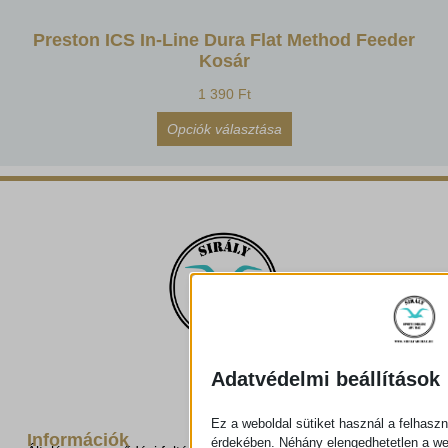
Preston ICS In-Line Dura Flat Method Feeder
Kosár
1 390
Ft
Opciók választása
Adatvédelmi beállítások
Ez a weboldal sütiket használ a felhaszn
Információk
érdekében. Néhány elengedhetetlen a w