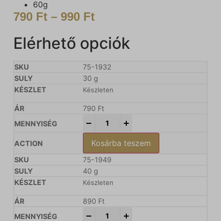
60g
790
Ft
–
990
Ft
Elérhető opciók
75-1932
30 g
Készleten
790
Ft
-
+
Kosárba teszem
75-1949
40 g
Készleten
890
Ft
-
+