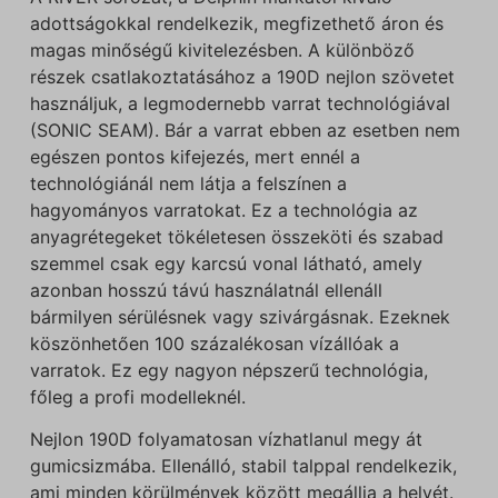
adottságokkal rendelkezik, megfizethető áron és
magas minőségű kivitelezésben. A különböző
részek csatlakoztatásához a 190D nejlon szövetet
használjuk, a legmodernebb varrat technológiával
(SONIC SEAM). Bár a varrat ebben az esetben nem
egészen pontos kifejezés, mert ennél a
technológiánál nem látja a felszínen a
hagyományos varratokat. Ez a technológia az
anyagrétegeket tökéletesen összeköti és szabad
szemmel csak egy karcsú vonal látható, amely
azonban hosszú távú használatnál ellenáll
bármilyen sérülésnek vagy szivárgásnak. Ezeknek
köszönhetően 100 százalékosan vízállóak a
varratok. Ez egy nagyon népszerű technológia,
főleg a profi modelleknél.
Nejlon 190D folyamatosan vízhatlanul megy át
gumicsizmába. Ellenálló, stabil talppal rendelkezik,
ami minden körülmények között megállja a helyét.