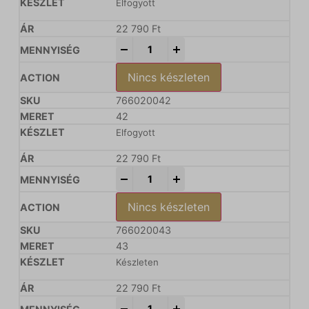
Elfogyott
22 790
Ft
-
+
Nincs készleten
766020042
42
Elfogyott
22 790
Ft
-
+
Nincs készleten
766020043
43
Készleten
22 790
Ft
-
+