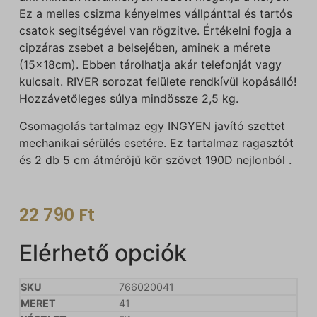
Ez a melles csizma kényelmes vállpánttal és tartós
csatok segitségével van rögzitve. Értékelni fogja a
cipzáras zsebet a belsejében, aminek a mérete
(15x18cm). Ebben tárolhatja akár telefonját vagy
kulcsait. RIVER sorozat felülete rendkívül kopásálló!
Hozzávetőleges súlya mindössze 2,5 kg.
Csomagolás tartalmaz egy INGYEN javító szettet
mechanikai sérülés esetére. Ez tartalmaz ragasztót
és 2 db 5 cm átmérőjű kör szövet 190D nejlonból .
22 790
Ft
Elérhető opciók
766020041
41