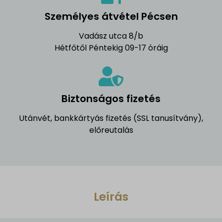
Személyes átvétel Pécsen
Vadász utca 8/b
Hétfőtől Péntekig 09-17 óráig
Biztonságos fizetés
Utánvét, bankkártyás fizetés (SSL tanusítvány),
előreutalás
Leírás