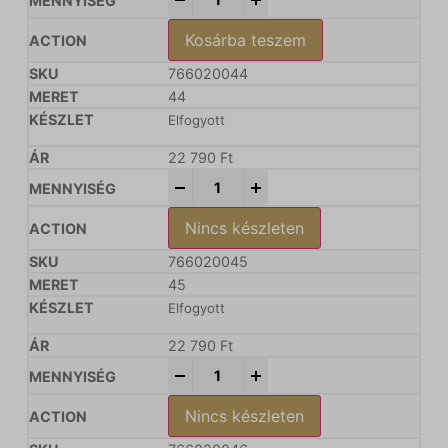
Kosárba teszem
766020044
44
Elfogyott
22 790
Ft
-
+
Nincs készleten
766020045
45
Elfogyott
22 790
Ft
-
+
Nincs készleten