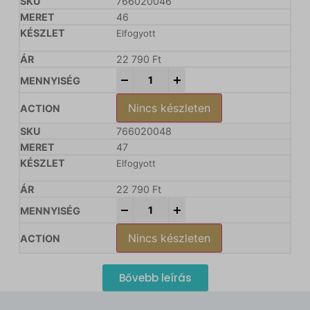
766020046
46
Elfogyott
22 790
Ft
-
+
Nincs készleten
766020048
47
Elfogyott
22 790
Ft
-
+
Nincs készleten
Bővebb leírás