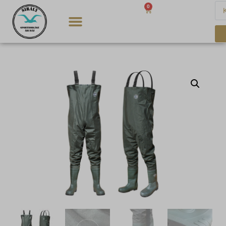
0
0
Ft