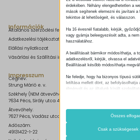
érdekében. Néhány elengedhetetlen a w
mások segítenek elemezni és javítani a f
tekintse át lehetőségeit, és válasszon.
Információk
Ha 16 évesnél fiatalabb, kérjük, győződj
Általános szerződési feltételek
vagy gyámja beleegyezését adta, a nem 
Adatkezelési tájékoztató
használatához.
Elállási nyilatkozat
A beállításait bármikor módosíthatja, a t
Vásárlási és Szállítási információk
adatkezelésről, kérjük, olvassa el adatv
Beállításait később módosíthatja megvált
Impresszum
Ne feledje, hogy ha bizonyos típusú süti
Cégnév:
letiltása mellett dönt, az befolyásolhatja 
Strung Márió e. v.
élményét és az általunk kínált szolgáltat
Székhely (NEM átvevőhely!):
7634 Pécs, Sirály utca 49.
Alapvető
Az alapvető sütik és szolgáltatások bi
Átvevőhely:
működéséhez. Ezek a sütik és szolgá
Összes elfoga
7627 Pécs, Vadász utca 8/b.
igénylik a felhasználó hozzájárulását.
Adószám:
Részletek megjele
Csak a szükségesek 
49131422-1-22
Szükséges