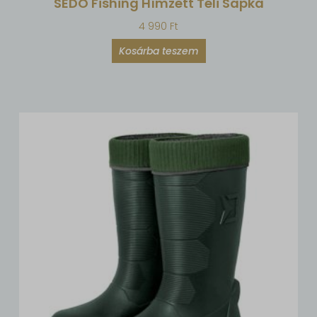
SEDO Fishing Hímzett Téli Sapka
4 990
Ft
Kosárba teszem