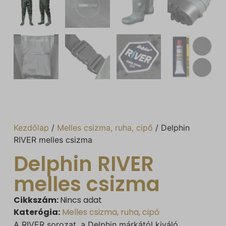
Kezdőlap
/
Melles csizma, ruha, cipő
/ Delphin
RIVER melles csizma
Delphin RIVER
melles csizma
Cikkszám:
Nincs adat
Katerógia:
Melles csizma, ruha, cipő
A RIVER sorozat, a Delphin márkától kiváló