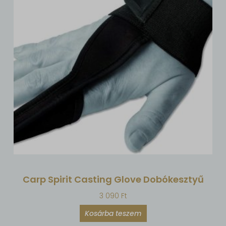
Carp Spirit Casting Glove Dobókesztyű
3 090
Ft
Kosárba teszem