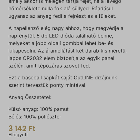
amely akkor is melegen tartja fejét, ha a levegő
hőmérséklete nulla fok alá süllyed. Ráadásul
ugyanaz az anyag fedi a fejrészt és a füleket.
A napellenző elég nagy ahhoz, hogy megvédje a
napfénytől. 5 db LED dióda található benne,
melyeket a jobb oldali gombbal lehet be- és
kikapcsolni. Az áramellátást két darab kis méretű,
lapos CR2032 elem biztosítja az egyik panel
szélén, amit tépőzáras szövet fed.
Ezt a baseball sapkát saját OutLINE dizájnunk
szerint terveztük ponty mintával.
Anyag Összetétel:
Külső anyag: 100% pamut
Bélés: 100% poliészter
3 142
Ft
Elfogyott