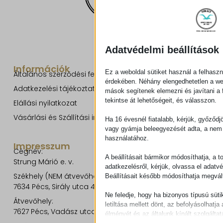
Adatvédelmi beállítások
Információk
Ez a weboldal sütiket használ a felhaszn
Általános szerződési feltételek
érdekében. Néhány elengedhetetlen a w
Adatkezelési tájékoztató
mások segítenek elemezni és javítani a f
tekintse át lehetőségeit, és válasszon.
Elállási nyilatkozat
Vásárlási és Szállítási információk
Ha 16 évesnél fiatalabb, kérjük, győződj
vagy gyámja beleegyezését adta, a nem 
használatához.
Impresszum
Cégnév:
A beállításait bármikor módosíthatja, a t
Strung Márió e. v.
adatkezelésről, kérjük, olvassa el adatv
Székhely (NEM átvevőhely!):
Beállításait később módosíthatja megvált
7634 Pécs, Sirály utca 49.
Ne feledje, hogy ha bizonyos típusú süti
Átvevőhely:
letiltása mellett dönt, az befolyásolhatja 
7627 Pécs, Vadász utca 8/b.
élményét és az általunk kínált szolgáltat