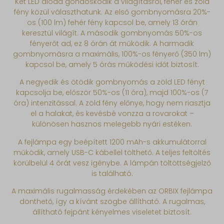
Két LED dióda gondoskodik a világításról, fehér és zöld
fény közül választhatunk. Az első gombnyomásra 20%-
os (100 lm) fehér fény kapcsol be, amely 13 órán
keresztül világít. A második gombnyomás 50%-os
fényerőt ad, ez 8 órán át működik. A harmadik
gombnyomásra a maximális, 100%-os fényerő (350 lm)
kapcsol be, amely 5 órás működési időt biztosít.
A negyedik és ötödik gombnyomás a zöld LED fényt
kapcsolja be, először 50%-os (11 óra), majd 100%-os (7
óra) intenzitással. A zöld fény előnye, hogy nem riasztja
el a halakat, és kevésbé vonzza a rovarokat –
különösen hasznos melegebb nyári estéken.
A fejlámpa egy beépített 1200 mAh-s akkumulátorral
működik, amely USB-C kábellel tölthető. A teljes feltöltés
körülbelül 4 órát vesz igénybe. A lámpán töltöttségjelző
is található.
A maximális rugalmasság érdekében az ORBIX fejlámpa
dönthető, így a kívánt szögbe állítható. A rugalmas,
állítható fejpánt kényelmes viseletet biztosít.