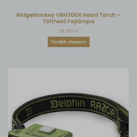
RidgeMonkey VRH300X Head Torch –
Tölthető Fejlámpa
28 990
Ft
Tovább olvasom