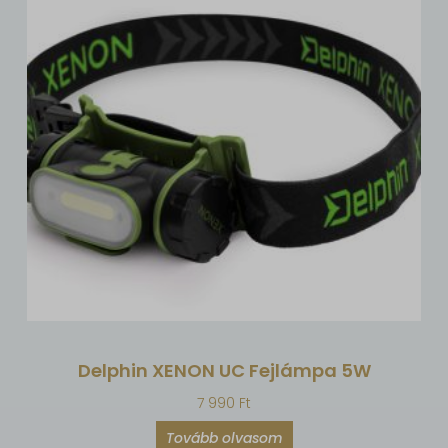
Delphin XENON UC Fejlámpa 5W
7 990
Ft
Tovább olvasom