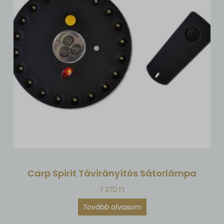
Carp Spirit Távirányítós Sátorlámpa
7 370
Ft
Tovább olvasom