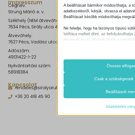
Impresszum
Cégnév:
A beállításait bármikor módosíthatja, a t
adatkezelésről, kérjük, olvassa el adatv
Strung Márió e. v.
Beállításait később módosíthatja megvált
Székhely (NEM átvevőhely!):
7634 Pécs, Sirály utca 49.
Ne feledje, hogy ha bizonyos típusú süti
letiltása mellett dönt, az befolyásolhatja 
Átvevőhely:
élményét és az általunk kínált szolgáltat
7627 Pécs, Vadász utca 8/b.
Adószám:
Alapvető
49131422-1-22
Az alapvető sütik és szolgáltatások bi
működéséhez. Ezek a sütik és szolgá
Nyilvántartási szám:
Összes elfoga
igénylik a felhasználó hozzájárulását.
58918384
Részletek megjele
Csak a szükségesek 
Kapcsolat
Szükséges
rendeles@siralyaruhaz.hu
Ezek a sütik és szolgáltatások szüks
cookie_notice_accepted
Beállítások me
működéséhez, de a használatukhoz s
+36 20 418 45 90
CookieConsent
beleegyezése. Ilyenek lehetnek példáu
szolgáltatók, captcha szolgáltatások, 
Adatvédelmi irán
mhcookie
felületek.
timezone
Részletek megjele
woocommerce_cart_hash
Statisztikai
A statisztikai sütik és szolgáltatások
cdnjs.cloudflare.com
woocommerce_items_in_cart