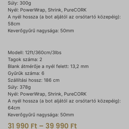
Súly: 300g
Nyél: PowerWrap, Shrink, PureCORK
A nyél hossza (a bot aljától az orsótartó közepéig):
58cm
Keverőgyűrű nagysága: 50mm
Modell: 12ft/360cm/3lbs
Tagok száma: 2
Blank átmérője a nyél felett: 13,2 mm
Gyűrűk száma: 6
Szállítási hossz: 186 cm
Súly: 378g
Nyél: PowerWrap, Shrink, PureCORK
A nyél hossza (a bot aljától az orsótartó közepéig):
64cm
Keverőgyűrű nagysága: 50mm
31 990
Ft
–
39 990
Ft