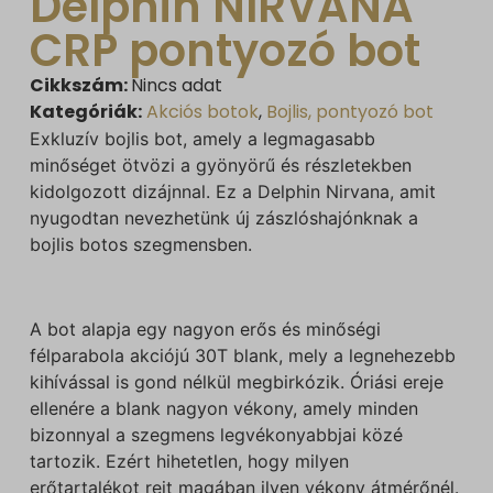
Delphin NIRVANA
CRP pontyozó bot
Cikkszám:
Nincs adat
Kategóriák:
Akciós botok
,
Bojlis, pontyozó bot
Exkluzív bojlis bot, amely a legmagasabb
minőséget ötvözi a gyönyörű és részletekben
kidolgozott dizájnnal. Ez a Delphin Nirvana, amit
nyugodtan nevezhetünk új zászlóshajónknak a
bojlis botos szegmensben.
A bot alapja egy nagyon erős és minőségi
félparabola akciójú 30T blank, mely a legnehezebb
kihívással is gond nélkül megbirkózik. Óriási ereje
ellenére a blank nagyon vékony, amely minden
bizonnyal a szegmens legvékonyabbjai közé
tartozik. Ezért hihetetlen, hogy milyen
erőtartalékot rejt magában ilyen vékony átmérőnél.