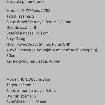
Műszaki paraméterek:
Modell: 9ft/270cm/2,75lbs
Tagok száma: 2
Blank átmérője a nyél felett: 11,2 mm
Gyűrűk száma: 6
Szállítási hossz: 140 cm
Súly: 244g
Nyél: PowerWrap, Shrink, PureCORK
A nyél hossza (a bot aljától az orsótartó közepéig):
53cm
Keverőgyűrű nagysága: 40mm
Modell: 10ft/300cm/3lbs
Tagok száma: 2
Blank átmérője a nyél felett:
Gyűrűk száma: 6
Szállítási hossz: 154cm