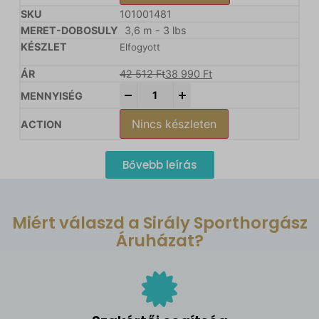
101001481
3,6 m - 3 lbs
Elfogyott
42 512
Ft
38 990
Ft
-
+
Nincs készleten
Bővebb leírás
Miért válaszd a Sirály Sporthorgász
Áruházat?