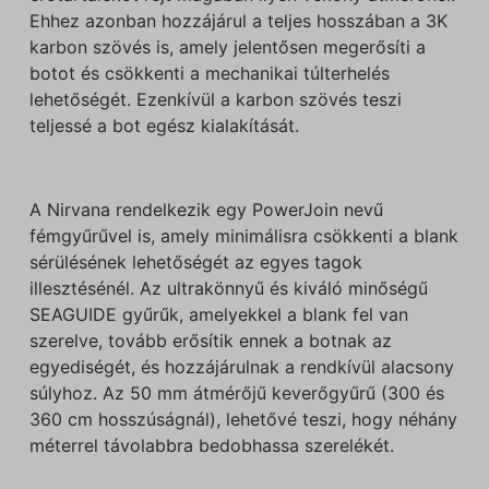
Ehhez azonban hozzájárul a teljes hosszában a 3K
karbon szövés is, amely jelentősen megerősíti a
botot és csökkenti a mechanikai túlterhelés
lehetőségét. Ezenkívül a karbon szövés teszi
teljessé a bot egész kialakítását.
A Nirvana rendelkezik egy PowerJoin nevű
fémgyűrűvel is, amely minimálisra csökkenti a blank
sérülésének lehetőségét az egyes tagok
illesztésénél. Az ultrakönnyű és kiváló minőségű
SEAGUIDE gyűrűk, amelyekkel a blank fel van
szerelve, tovább erősítik ennek a botnak az
egyediségét, és hozzájárulnak a rendkívül alacsony
súlyhoz. Az 50 mm átmérőjű keverőgyűrű (300 és
360 cm hosszúságnál), lehetővé teszi, hogy néhány
méterrel távolabbra bedobhassa szerelékét.