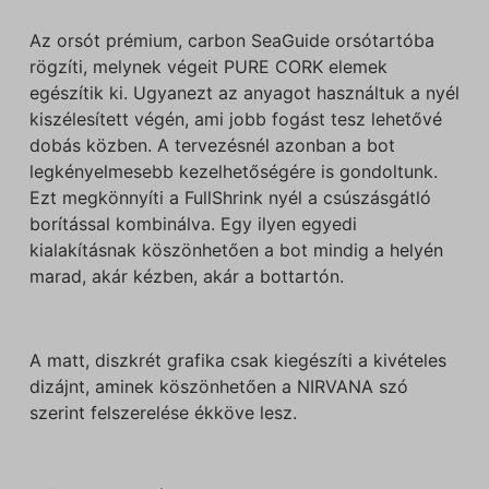
Az orsót prémium, carbon SeaGuide orsótartóba
rögzíti, melynek végeit PURE CORK elemek
egészítik ki. Ugyanezt az anyagot használtuk a nyél
kiszélesített végén, ami jobb fogást tesz lehetővé
dobás közben. A tervezésnél azonban a bot
legkényelmesebb kezelhetőségére is gondoltunk.
Ezt megkönnyíti a FullShrink nyél a csúszásgátló
borítással kombinálva. Egy ilyen egyedi
kialakításnak köszönhetően a bot mindig a helyén
marad, akár kézben, akár a bottartón.
A matt, diszkrét grafika csak kiegészíti a kivételes
dizájnt, aminek köszönhetően a NIRVANA szó
szerint felszerelése ékköve lesz.