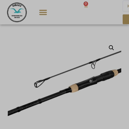
0
0
Ft