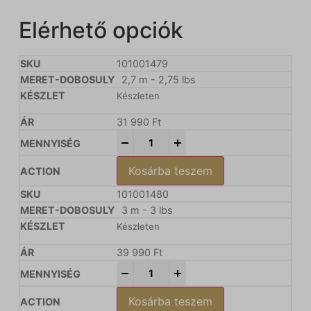
Elérhető opciók
101001479
2,7 m - 2,75 lbs
Készleten
31 990
Ft
-
+
Kosárba teszem
101001480
3 m - 3 lbs
Készleten
39 990
Ft
-
+
Kosárba teszem