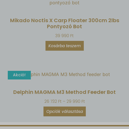
Mikado Noctis X Carp Floater 300cm 2lbs
Pontyozó Bot
39 990
Ft
Kosárba teszem
Akció!
Delphin MAGMA M3 Method Feeder Bot
26 732
Ft
–
29 990
Ft
Opciók választása