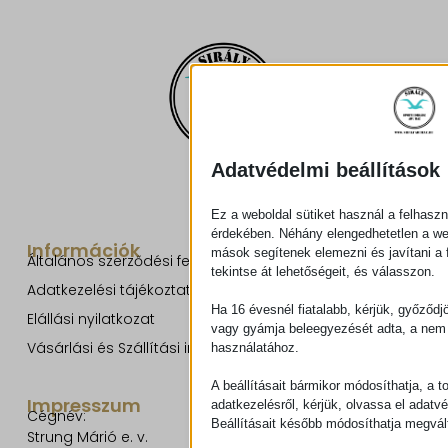
Adatvédelmi beállítások
Ez a weboldal sütiket használ a felhaszn
érdekében. Néhány elengedhetetlen a w
Információk
mások segítenek elemezni és javítani a f
Általános szerződési feltételek
tekintse át lehetőségeit, és válasszon.
Adatkezelési tájékoztató
Ha 16 évesnél fiatalabb, kérjük, győződj
Elállási nyilatkozat
vagy gyámja beleegyezését adta, a nem 
Vásárlási és Szállítási információk
használatához.
A beállításait bármikor módosíthatja, a t
Impresszum
adatkezelésről, kérjük, olvassa el adatv
Cégnév:
Beállításait később módosíthatja megvált
Strung Márió e. v.