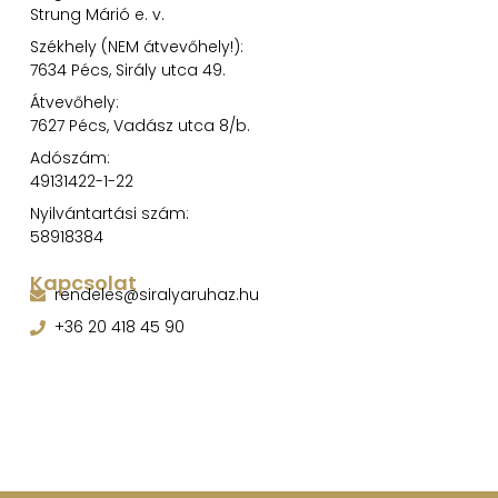
Strung Márió e. v.
Székhely (NEM átvevőhely!):
7634 Pécs, Sirály utca 49.
Átvevőhely:
7627 Pécs, Vadász utca 8/b.
Adószám:
49131422-1-22
Nyilvántartási szám:
58918384
Kapcsolat
rendeles@siralyaruhaz.hu
+36 20 418 45 90