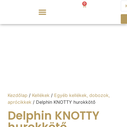
0
0
Ft
Vásárlási és Szállítási információk
Kezdőlap
/
Kellékek
/
Egyéb kellékek, dobozok,
aprócikkek
/ Delphin KNOTTY hurokkötő
Delphin KNOTTY
hurokkötő