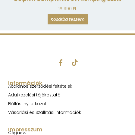
15 990
Ft
Kosárba teszem
Információk
Általános szerződési feltételek
Adatkezelési tájékoztató
Elállási nyilatkozat
Vásárlási és Szállítási információk
Impresszum
Cégnév: