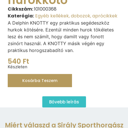
Cikkszám:
101000368
Katerógia:
Egyéb kellékek, dobozok, aprócikkek
A Delphin KNOTTY egy praktikus segédeszköz
hurkok kötésére. Ezentúl minden hurok tökéletes
lesz és nem számít, hogy damilt vagy fonott
zsinórt használ. A KNOTTY másik végén egy
praktikus horogszabadító van.
540
Ft
Készleten
Kosárba Teszem
Bővebb leírás
Miért válaszd a Sirály Sporthorgász