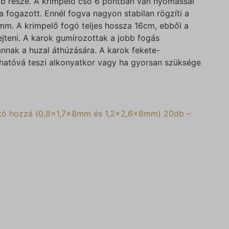
b része. A krimpelő cső 6 pontban van nyomással
 fogazott. Ennél fogva nagyon stabilan rögzíti a
mm. A krimpelő fogó teljes hossza 16cm, ebből a
ejteni. A karok gumírozottak a jobb fogás
nnak a huzal áthúzására. A karok fekete-
thatóvá teszi alkonyatkor vagy ha gyorsan szüksége
ató hozzá (0,8×1,7x8mm és 1,2×2,6x8mm) 20db –