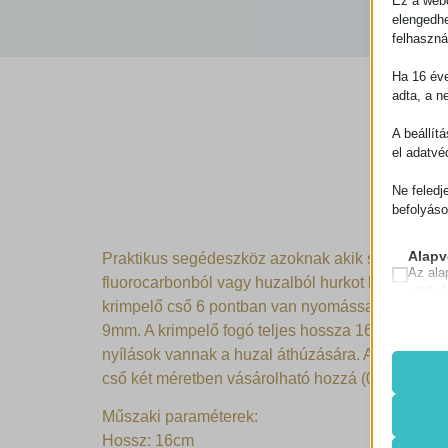
Ez a webo
elengedhe
felhaszná
Ha 16 éve
adta, a n
A beállít
el adatvé
Ne feledj
befolyáso
Alapv
Praktikus segédeszköz azoknak akik saját készí
Az ala
fluorocarbonból vagy huzalból hurkot kell készí
sütik 
krimpelő cső 6 pontban van nyomással megnyomva,
9mm. A krimpelő fogó teljes hossza 16cm, ebből a
Szük
nyílások vannak a huzal áthúzására. A karok fek
Ezek a
cookie_
haszná
cső két méretben vásárolható hozzá (0,8×1,7x8
Cookie
kizáról
Műszaki paraméterek:
mhcook
Hossz: 16cm
Statis