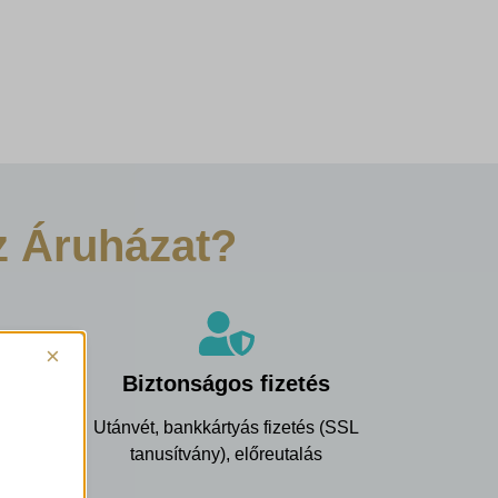
z Áruházat?
×
écsen
Biztonságos fizetés
Utánvét, bankkártyás fizetés (SSL
ráig
tanusítvány), előreutalás