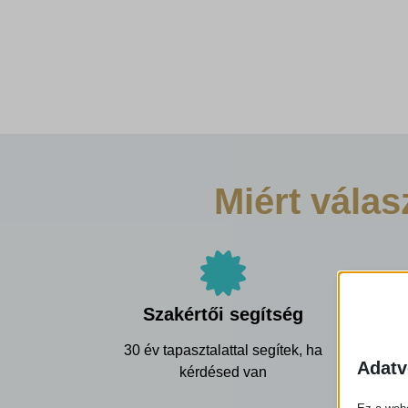
Miért vála
Szakértői segítség
30 év tapasztalattal segítek, ha
Adatv
kérdésed van
csomag