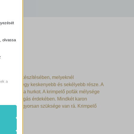
gyezését
k, olvassa
z
.
gszerelék készítésében, melyeknél
zek a
se valamint egy keskenyebb és sekélyebb része. A
an rögzíti a hurkot. A krimpelő pofák mélysége
tak a jobb fogás érdekében. Mindkét karon
kor vagy ha gyorsan szüksége van rá. Krimpelő
de nem
k.