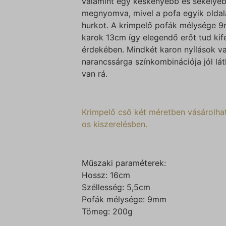
valamint egy keskenyebb és sekélyeb
megnyomva, mivel a pofa egyik oldala
hurkot. A krimpelő pofák mélysége 9
karok 13cm így elegendő erőt tud kif
érdekében. Mindkét karon nyílások va
narancssárga színkombinációja jól lá
van rá.
Krimpelő cső két méretben vásárolh
os kiszerelésben.
Műszaki paraméterek:
Hossz: 16cm
Széllesség: 5,5cm
Pofák mélysége: 9mm
Tömeg: 200g