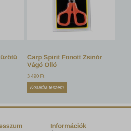
űzőtű
Carp Spirit Fonott Zsinór
Vágó Olló
3 490
Ft
Kosárba teszem
resszum
Információk