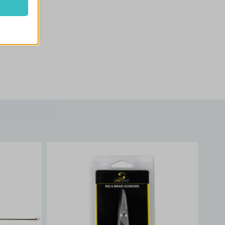
k
atba
e szabott
böző
, például
ek nem