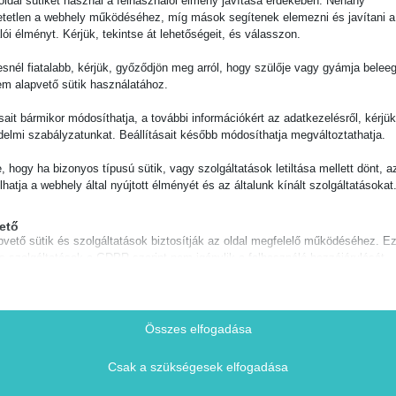
ldal sütiket használ a felhasználói élmény javítása érdekében. Néhány
tetlen a webhely működéséhez, míg mások segítenek elemezni és javítani a
lói élményt. Kérjük, tekintse át lehetőségeit, és válasszon.
snél fiatalabb, kérjük, győződjön meg arról, hogy szülője vagy gyámja belee
em alapvető sütik használatához.
Leírás
ásait bármikor módosíthatja, a további információkért az adatkezelésről, kérjü
delmi szabályzatunkat. Beállításait később módosíthatja megváltoztathatja.
e, hogy ha bizonyos típusú sütik, vagy szolgáltatások letiltása mellett dönt, a
lhatja a webhely által nyújtott élményét és az általunk kínált szolgáltatásokat
ető
tésű szerelékkel horgásznak. A CRIMPEL segít minden olyan vé
pvető sütik és szolgáltatások biztosítják az oldal megfelelő működéséhez. E
teni. A fogó pofáinak van egy szélesebb és mélyebb bemélyedé
és szolgáltatások a GDPR szerint nem igénylik a felhasználó hozzájárulását.
 mivel a pofa egyik oldala fogazott. Ennél fogva nagyon stabil
Részletek megjelenítése
 karok 13cm így elegendő erőt tud kifejteni. A karok gumírozot
séges
ete-narancssárga színkombinációja jól láthatóvá teszi alkonyat
 sütik és szolgáltatások szükségesek az oldal megfelelő működéséhez, de a
notice_accepted
Összes elfogadása
latukhoz szükséges a felhasználó beleegyezése. Ilyenek lehetnek például, 
mm és 1,2×2,6x8mm) 20db – os kiszerelésben.
Consent
ag: fizetési szolgáltatók, captcha szolgáltatások, beágyazott foglalási felülete
Csak a szükségesek elfogadása
Részletek megjelenítése
ie
ztikai