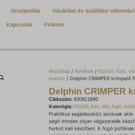
Orsójavítás
Vásárlási és Szállítási informác
Kapcsolat
Fiókom
Kezdőlap
/
Kellékek
/
Fűzőtű, fúró, ol
eszköz
/ Delphin CRIMPER krimpelő 
Delphin CRIMPER k
Cikkszám:
830921690
Katerógia:
Fűzőtű, fúró, olló, fogó, zsi
Praktikus segédeszköz azoknak akik 
segít minden olyan végszerelék készí
hurkot kell készíteni. A fogó pofáin