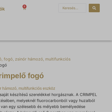
0
0
Ft
iók
ló, fogó, zsinór hámozó, multifunkciós
fogó
rimpelő fogó
nór hámozó, multifunkciós eszköz
saját készítésű szerelékkel horgásznak. A CRIMPEL
tésében, melyeknél fluorocarbonból vagy huzalból
ak van egy szélesebb és mélyebb bemélyedése