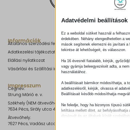
Adatvédelmi beállítások
Ez a weboldal sütiket használ a felhaszn
érdekében. Néhány elengedhetetlen a w
Információk
Általános szerződési feltételek
mások segítenek elemezni és javítani a f
tekintse át lehetőségeit, és válasszon.
Adatkezelési tájékoztató
Elállási nyilatkozat
Ha 16 évesnél fiatalabb, kérjük, győződj
vagy gyámja beleegyezését adta, a nem 
Vásárlási és Szállítási információk
használatához.
A beállításait bármikor módosíthatja, a t
Impresszum
Cégnév:
adatkezelésről, kérjük, olvassa el adatv
Beállításait később módosíthatja megvált
Strung Márió e. v.
Székhely (NEM átvevőhely!):
Ne feledje, hogy ha bizonyos típusú süti
7634 Pécs, Sirály utca 49.
letiltása mellett dönt, az befolyásolhatja 
élményét és az általunk kínált szolgáltat
Átvevőhely:
7627 Pécs, Vadász utca 8/b.
Alapvető