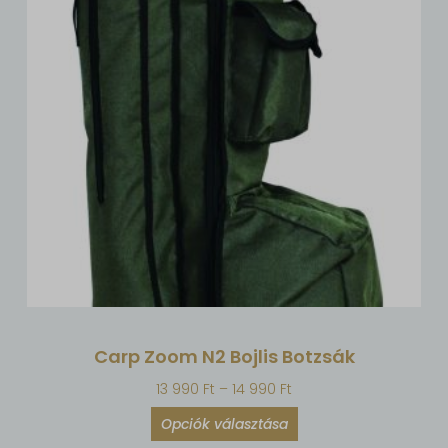
Carp Zoom N2 Bojlis Botzsák
13 990
Ft
–
14 990
Ft
Opciók választása