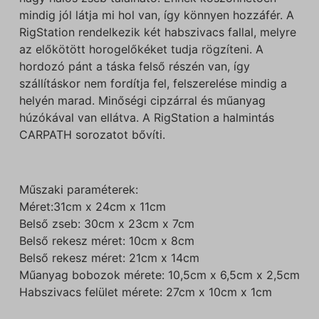
mindig jól látja mi hol van, így könnyen hozzáfér. A
RigStation rendelkezik két habszivacs fallal, melyre
az előkötött horogelőkéket tudja rögzíteni. A
hordozó pánt a táska felső részén van, így
szállításkor nem fordítja fel, felszerelése mindig a
helyén marad. Minőségi cipzárral és műanyag
húzókával van ellátva. A RigStation a halmintás
CARPATH sorozatot bővíti.
Műszaki paraméterek:
Méret:31cm x 24cm x 11cm
Belső zseb: 30cm x 23cm x 7cm
Belső rekesz méret: 10cm x 8cm
Belső rekesz méret: 21cm x 14cm
Műanyag bobozok mérete: 10,5cm x 6,5cm x 2,5cm
Habszivacs felület mérete: 27cm x 10cm x 1cm