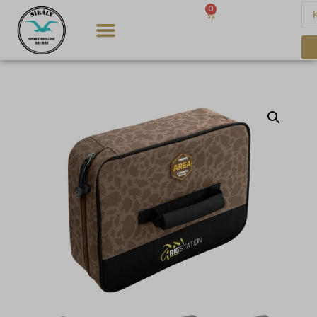
0
0
Ft