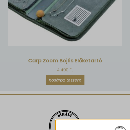
Carp Zoom Bojlis Előketartó
4 490
Ft
Kosárba teszem