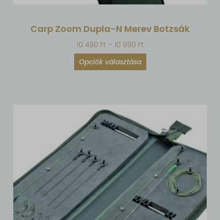
Carp Zoom Dupla-N Merev Botzsák
10 490
Ft
–
10 990
Ft
Opciók választása