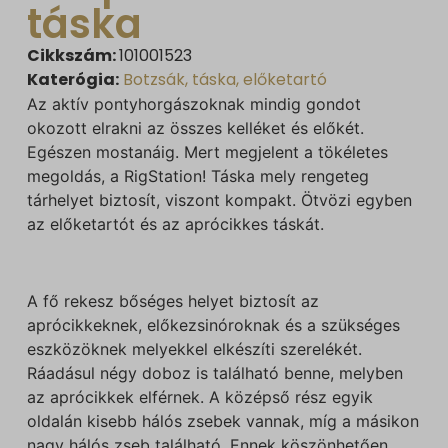
táska
Cikkszám:
101001523
Katerógia:
Botzsák, táska, előketartó
Az aktív pontyhorgászoknak mindig gondot
okozott elrakni az összes kelléket és előkét.
Egészen mostanáig. Mert megjelent a tökéletes
megoldás, a RigStation! Táska mely rengeteg
tárhelyet biztosít, viszont kompakt. Ötvözi egyben
az előketartót és az aprócikkes táskát.
A fő rekesz bőséges helyet biztosít az
aprócikkeknek, előkezsinóroknak és a szükséges
eszközöknek melyekkel elkészíti szerelékét.
Ráadásul négy doboz is található benne, melyben
az aprócikkek elférnek. A középső rész egyik
oldalán kisebb hálós zsebek vannak, míg a másikon
nagy hálós zseb található. Ennek köszönhetően