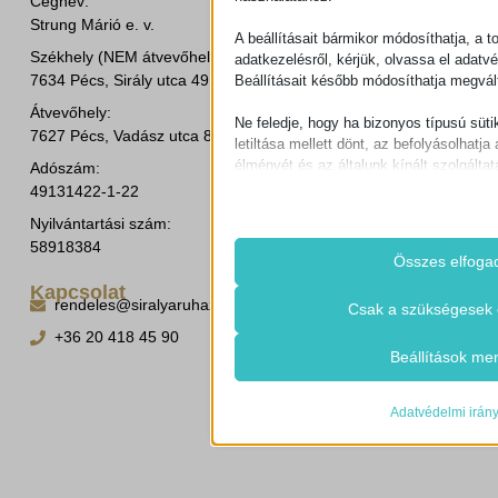
Cégnév:
Strung Márió e. v.
A beállításait bármikor módosíthatja, a t
Székhely (NEM átvevőhely!):
adatkezelésről, kérjük, olvassa el adatv
7634 Pécs, Sirály utca 49.
Beállításait később módosíthatja megvált
Átvevőhely:
Ne feledje, hogy ha bizonyos típusú süti
7627 Pécs, Vadász utca 8/b.
letiltása mellett dönt, az befolyásolhatja 
élményét és az általunk kínált szolgáltat
Adószám:
49131422-1-22
Alapvető
Nyilvántartási szám:
Az alapvető sütik és szolgáltatások bi
58918384
működéséhez. Ezek a sütik és szolgá
Összes elfoga
igénylik a felhasználó hozzájárulását.
Kapcsolat
Részletek megjele
rendeles@siralyaruhaz.hu
Csak a szükségesek 
Szükséges
+36 20 418 45 90
Ezek a sütik és szolgáltatások szüks
cookie_notice_accepted
Beállítások me
működéséhez, de a használatukhoz s
CookieConsent
beleegyezése. Ilyenek lehetnek példáu
szolgáltatók, captcha szolgáltatások, 
Adatvédelmi irán
mhcookie
felületek.
timezone
Részletek megjele
woocommerce_cart_hash
Statisztikai