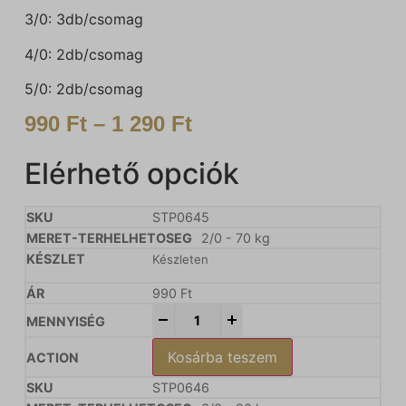
3/0: 3db/csomag
4/0: 2db/csomag
5/0: 2db/csomag
990
Ft
–
1 290
Ft
Elérhető opciók
STP0645
2/0 - 70 kg
Készleten
990
Ft
-
+
Kosárba teszem
STP0646