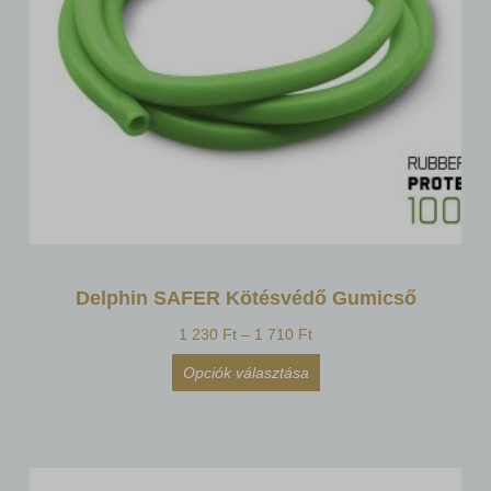
Delphin SAFER Kötésvédő Gumicső
1 230
Ft
–
1 710
Ft
Opciók választása