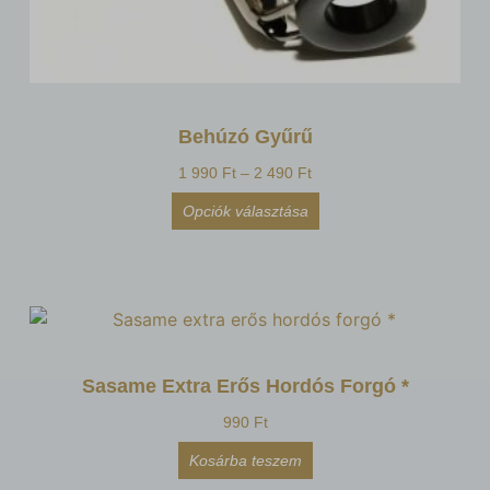
Behúzó Gyűrű
1 990
Ft
–
2 490
Ft
Opciók választása
Sasame Extra Erős Hordós Forgó *
990
Ft
Kosárba teszem