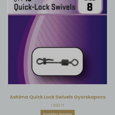
Ashima Quick Lock Swivels Gyorskapocs
1 990
Ft
Kosárba teszem