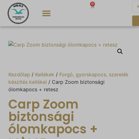
0
0
Ft
Kezdőlap
/
Kellékek
/
Forgó, gyorskapocs, szerelék
készítés kellékei
/ Carp Zoom biztonsági
ólomkapocs + retesz
Carp Zoom
biztonsági
ólomkapocs +