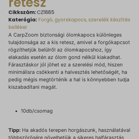
retesz
Cikkszám:
CZ1885
Katerógia:
Forgó, gyorskapocs, szerelék készítés
kellékei
A CarpZoom biztonsági ólomkapocs különleges
tulajdonsága az a kis retesz, amivel a forgókapcsot
rögzíthetjük belülről az ólomkapocshoz, így
elakadás esetén az ólom gond nélkül kiakadhat.
Fárasztáskor jól jöhet ez a szerelési mód, hiszen
minimálisra csökkenti a halvesztés lehetőségét, ha
pedig mégis megtörténik a hal is könnyebben tudja
kiszabadítani magát.
10db/csomag
Tipp:
Ha akadós terepen horgászunk, használatával
többszörösére növelhetjük a sikeres halfárasztás