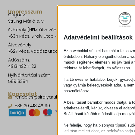
Impresszum
Cégnév:
Strung Márió e. v.
Székhely (NEM átvevőhely!):
7634 Pécs, Sirály utca 49.
Adatvédelmi beállítások
Átvevőhely:
7627 Pécs, Vadász utca 8/b.
Ez a weboldal sütiket használ a felhaszn
érdekében. Néhány elengedhetetlen a w
Adószám:
mások segítenek elemezni és javítani a f
49131422-1-22
tekintse át lehetőségeit, és válasszon.
Nyilvántartási szám:
Ha 16 évesnél fiatalabb, kérjük, győződj
58918384
vagy gyámja beleegyezését adta, a nem 
használatához.
Kapcsolat
rendeles@siralyaruhaz.hu
A beállításait bármikor módosíthatja, a t
+36 20 418 45 90
adatkezelésről, kérjük, olvassa el adatv
Beállításait később módosíthatja megvált
Ne feledje, hogy ha bizonyos típusú süti
letiltása mellett dönt, az befolyásolhatja 