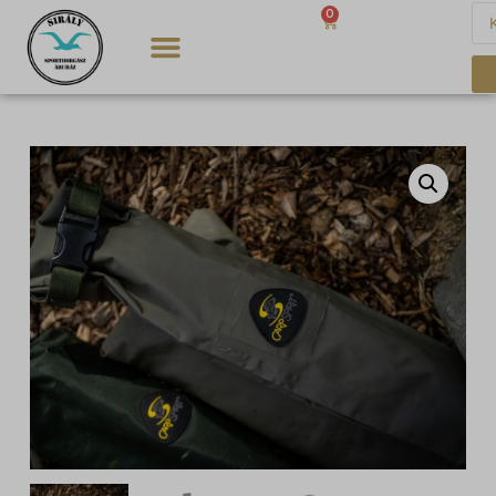
0
0
Ft