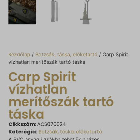
Kezdőlap
/
Botzsák, táska, előketartó
/ Carp Spirit
vízhatlan merítőszák tartó táska
Carp Spirit
vízhatlan
merítőszák tartó
táska
Cikkszám:
ACS070024
Katerógia:
Botzsák, táska, előketartó
A PVC anyagú zsákba tehetjük a vizes