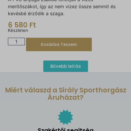
merítőszákot, így az nem vizez össze semmit és
kevésbé érződik a szaga.
6 580
Ft
Készleten
Kosárba Teszem
Bővebb leírás
Miért válaszd a Sirály Sporthorgász
Áruházat?
Szakértői segítség