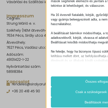
mások segítenek elemezni és javítani a f
Vásárlási és Szállítási információk
tekintse át lehetőségeit, és válasszon.
Impresszum
Ha 16 évesnél fiatalabb, kérjük, győződj
Cégnév:
vagy gyámja beleegyezését adta, a nem 
Strung Márió e. v.
használatához.
Székhely (NEM átvevőhely!):
A beállításait bármikor módosíthatja, a t
7634 Pécs, Sirály utca 49.
adatkezelésről, kérjük, olvassa el adatv
Átvevőhely:
Beállításait később módosíthatja megvált
7627 Pécs, Vadász utca 8/b.
Ne feledje, hogy ha bizonyos típusú süti
Adószám:
letiltása mellett dönt, az befolyásolhatja 
49131422-1-22
élményét és az általunk kínált szolgáltat
Nyilvántartási szám:
58918384
Alapvető
Az alapvető sütik és szolgáltatások bi
működéséhez. Ezek a sütik és szolgá
Kapcsolat
Összes elfoga
rendeles@siralyaruhaz.hu
igénylik a felhasználó hozzájárulását.
Részletek megjele
+36 20 418 45 90
Csak a szükségesek 
Szükséges
Ezek a sütik és szolgáltatások szüks
cookie_notice_accepted
Beállítások me
működéséhez, de a használatukhoz s