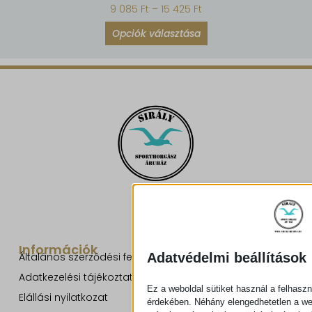
9 085
Ft
–
15 425
Ft
Opciók választása
Információk
Adatvédelmi beállítások
Általános szerződési feltételek
Adatkezelési tájékoztató
Ez a weboldal sütiket használ a felhaszn
Elállási nyilatkozat
érdekében. Néhány elengedhetetlen a w