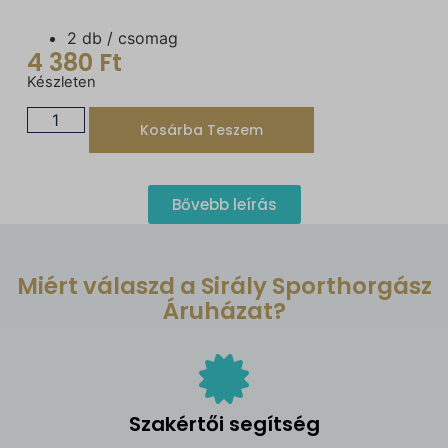
2 db / csomag
4 380
Ft
Készleten
Kosárba Teszem
Bővebb leírás
Miért válaszd a Sirály Sporthorgász
Áruházat?
Szakértői segítség