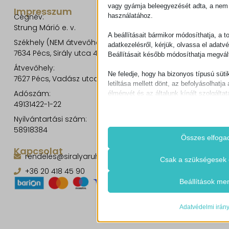
vagy gyámja beleegyezését adta, a nem 
Impresszum
használatához.
Cégnév:
Strung Márió e. v.
A beállításait bármikor módosíthatja, a t
Székhely (NEM átvevőhely!):
adatkezelésről, kérjük, olvassa el adatv
7634 Pécs, Sirály utca 49.
Beállításait később módosíthatja megvált
Átvevőhely:
Ne feledje, hogy ha bizonyos típusú süti
7627 Pécs, Vadász utca 8/b.
letiltása mellett dönt, az befolyásolhatja 
Adószám:
élményét és az általunk kínált szolgáltat
49131422-1-22
Alapvető
Nyilvántartási szám:
Az alapvető sütik és szolgáltatások bi
58918384
működéséhez. Ezek a sütik és szolgá
Összes elfoga
igénylik a felhasználó hozzájárulását.
Kapcsolat
rendeles@siralyaruhaz.hu
Részletek megjele
Csak a szükségesek 
Szükséges
+36 20 418 45 90
Ezek a sütik és szolgáltatások szüks
cookie_notice_accepted
Beállítások me
működéséhez, de a használatukhoz s
CookieConsent
beleegyezése. Ilyenek lehetnek példáu
szolgáltatók, captcha szolgáltatások, 
Adatvédelmi irán
mhcookie
felületek.
timezone
Részletek megjele