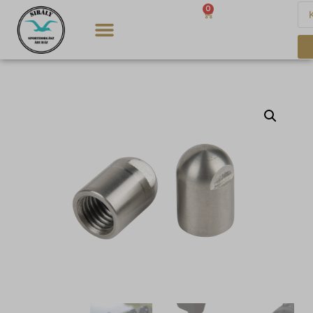
0
0
Ft