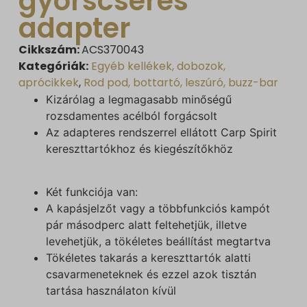
gyorscserés
adapter
Cikkszám:
ACS370043
Kategóriák:
Egyéb kellékek, dobozok,
aprócikkek
,
Rod pod, bottartó, leszúró, buzz-bar
Kizárólag a legmagasabb minőségű
rozsdamentes acélból forgácsolt
Az adapteres rendszerrel ellátott Carp Spirit
kereszttartókhoz és kiegészítőkhöz
Két funkciója van:
A kapásjelzőt vagy a többfunkciós kampót
pár másodperc alatt feltehetjük, illetve
levehetjük, a tökéletes beállítást megtartva
Tökéletes takarás a kereszttartók alatti
csavarmeneteknek és ezzel azok tisztán
tartása használaton kívül