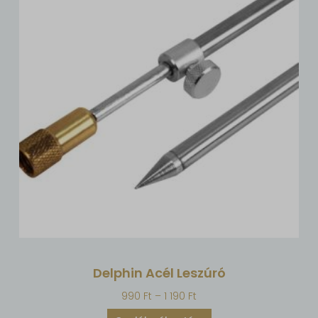
Delphin Acél Leszúró
990
Ft
–
1 190
Ft