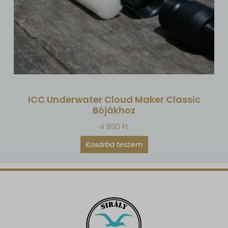
ICC Underwater Cloud Maker Classic
Bójákhoz
4 990
Ft
Kosárba teszem