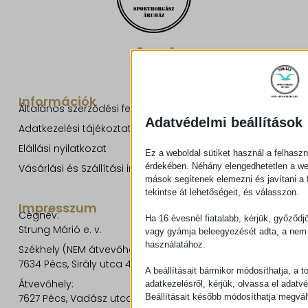
Információk
Általános szerződési feltételek
Adatvédelmi beállítások
Adatkezelési tájékoztató
Elállási nyilatkozat
Ez a weboldal sütiket használ a felhaszn
érdekében. Néhány elengedhetetlen a w
Vásárlási és Szállítási információk
mások segítenek elemezni és javítani a f
tekintse át lehetőségeit, és válasszon.
Impresszum
Cégnév:
Ha 16 évesnél fiatalabb, kérjük, győződj
Strung Márió e. v.
vagy gyámja beleegyezését adta, a nem 
használatához.
Székhely (NEM átvevőhely!):
7634 Pécs, Sirály utca 49.
A beállításait bármikor módosíthatja, a t
Átvevőhely:
adatkezelésről, kérjük, olvassa el adatv
Beállításait később módosíthatja megvált
7627 Pécs, Vadász utca 8/b.