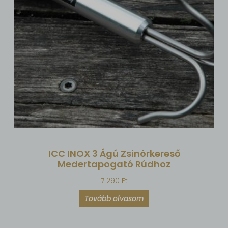
ICC INOX 3 Ágú Zsinórkereső
Medertapogató Rúdhoz
7 290
Ft
Tovább olvasom