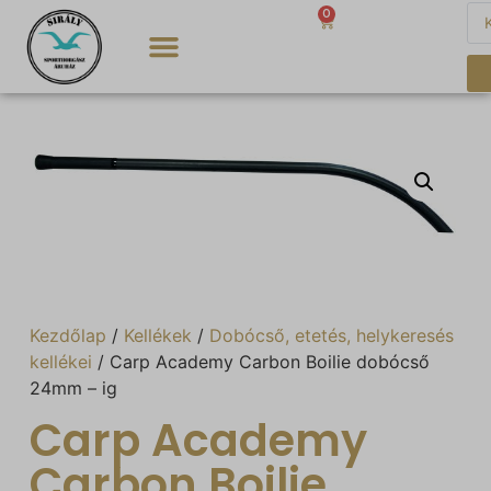
0
0
Ft
Kezdőlap
/
Kellékek
/
Dobócső, etetés, helykeresés
kellékei
/ Carp Academy Carbon Boilie dobócső
24mm – ig
Carp Academy
Carbon Boilie