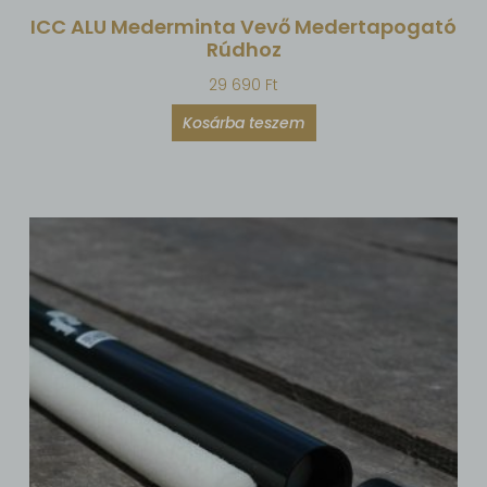
ICC ALU Mederminta Vevő Medertapogató
Rúdhoz
29 690
Ft
Kosárba teszem