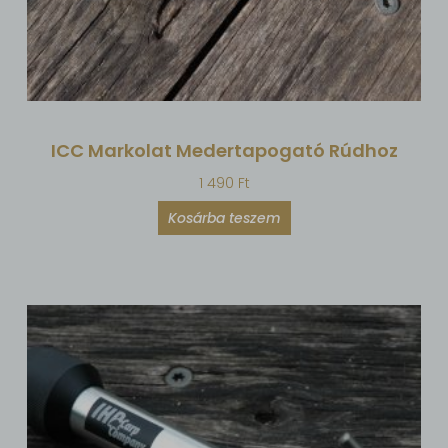
ICC Markolat Medertapogató Rúdhoz
1 490
Ft
Kosárba teszem