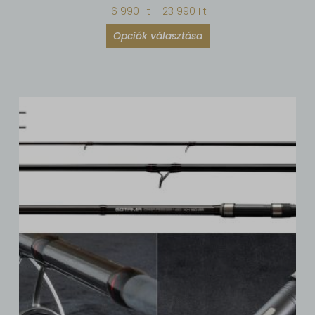
16 990
Ft
–
23 990
Ft
Opciók választása