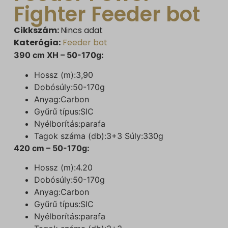
Fighter Feeder bot
Cikkszám:
Nincs adat
Katerógia:
Feeder bot
390 cm XH – 50-170g:
Hossz (m):3,90
Dobósúly:50-170g
Anyag:Carbon
Gyűrű típus:SIC
Nyélborítás:parafa
Tagok száma (db):3+3 Súly:330g
420 cm – 50-170g:
Hossz (m):4.20
Dobósúly:50-170g
Anyag:Carbon
Gyűrű típus:SIC
Nyélborítás:parafa