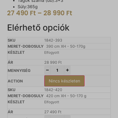
Tagok száma (db):3+3
Súly:365g
27 490
Ft
–
28 990
Ft
Elérhető opciók
1842-393
390 cm XH - 50-170g
Elfogyott
28 990
Ft
-
+
Nincs készleten
1842-420
420 cm XH - 50-170 g
Elfogyott
27 490
Ft