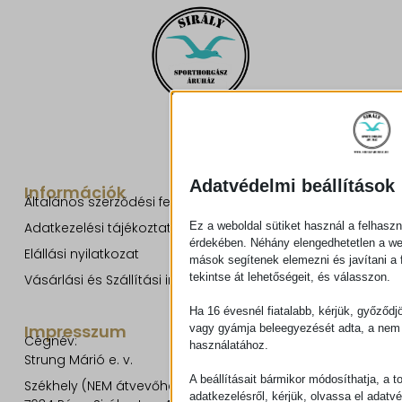
Adatvédelmi beállítások
Információk
Általános szerződési feltételek
Ez a weboldal sütiket használ a felhaszn
Adatkezelési tájékoztató
érdekében. Néhány elengedhetetlen a w
Elállási nyilatkozat
mások segítenek elemezni és javítani a f
tekintse át lehetőségeit, és válasszon.
Vásárlási és Szállítási információk
Ha 16 évesnél fiatalabb, kérjük, győződj
Impresszum
vagy gyámja beleegyezését adta, a nem 
Cégnév:
használatához.
Strung Márió e. v.
A beállításait bármikor módosíthatja, a t
Székhely (NEM átvevőhely!):
adatkezelésről, kérjük, olvassa el adatv