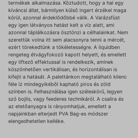
termékek alkalmazása. Köztudott, hogy a hal egy
kíváncsi állat, bármilyen külső ingert érzékel maga
körül, azonnal érdeklődőbbé válik. A Varázsfüst
egy igen látványos hatást kelt a víz alatt, ami
azonnal táplálkozásra ösztönzi a célhalainkat. Nem
szerettük volna itt sem alacsonyra tenni a mércét,
ezért törekedtünk a tökéletességre. A liquidben
rengeteg étvágyfokozó kapott helyett, és emellett
egy liftező effektussal is rendelkezik, aminek
köszönhetően vertikálisan, és horizontálisan is
kifejti a hatását. A palettánkon megtalálható kilenc
féle íz mindegyikéből kapható piros és zöld
színben is. Felhasználása igen széleskörű, legyen
szó bojlis, vagy feederes technikáról. A csalira és
az etetőanyagra is rányomhatjuk, emellett a
napjainkban elterjedt PVA Bag-es módszer
elengedhetetlen kelléke.