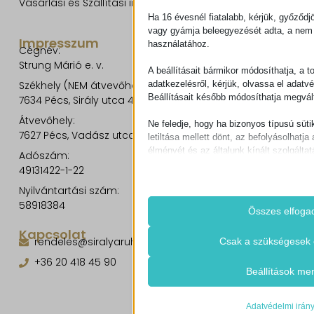
Vásárlási és Szállítási információk
Ha 16 évesnél fiatalabb, kérjük, győződj
vagy gyámja beleegyezését adta, a nem 
Impresszum
használatához.
Cégnév:
Strung Márió e. v.
A beállításait bármikor módosíthatja, a t
adatkezelésről, kérjük, olvassa el adatv
Székhely (NEM átvevőhely!):
Beállításait később módosíthatja megvált
7634 Pécs, Sirály utca 49.
Átvevőhely:
Ne feledje, hogy ha bizonyos típusú süti
7627 Pécs, Vadász utca 8/b.
letiltása mellett dönt, az befolyásolhatja 
élményét és az általunk kínált szolgáltat
Adószám:
49131422-1-22
Alapvető
Nyilvántartási szám:
Az alapvető sütik és szolgáltatások bi
58918384
működéséhez. Ezek a sütik és szolgá
Összes elfoga
igénylik a felhasználó hozzájárulását.
Kapcsolat
Részletek megjele
rendeles@siralyaruhaz.hu
Csak a szükségesek 
Szükséges
+36 20 418 45 90
Ezek a sütik és szolgáltatások szüks
cookie_notice_accepted
Beállítások me
működéséhez, de a használatukhoz s
CookieConsent
beleegyezése. Ilyenek lehetnek példáu
szolgáltatók, captcha szolgáltatások, 
Adatvédelmi irán
mhcookie