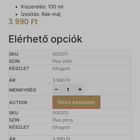
Kiszerelés: 100 ml
Ízesítés: Rák-máj
3 990
Ft
Elérhető opciók
000311
Fluo zöld
Elfogyott
3 990
Ft
-
+
Nincs készleten
000312
Fluo piros
Elfogyott
3 990
Ft